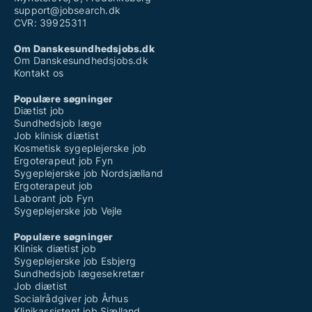
support@jobsearch.dk
CVR: 39925311
Om Danskesundhedsjobs.dk
Om Danskesundhedsjobs.dk
Kontakt os
Populære søgninger
Diætist job
Sundhedsjob læge
Job klinisk diætist
Kosmetisk sygeplejerske job
Ergoterapeut job Fyn
Sygeplejerske job Nordsjælland
Ergoterapeut job
Laborant job Fyn
Sygeplejerske job Vejle
Populære søgninger
Klinisk diætist job
Sygeplejerske job Esbjerg
Sundhedsjob lægesekretær
Job diætist
Socialrådgiver job Århus
Klinikassistent job Sjælland