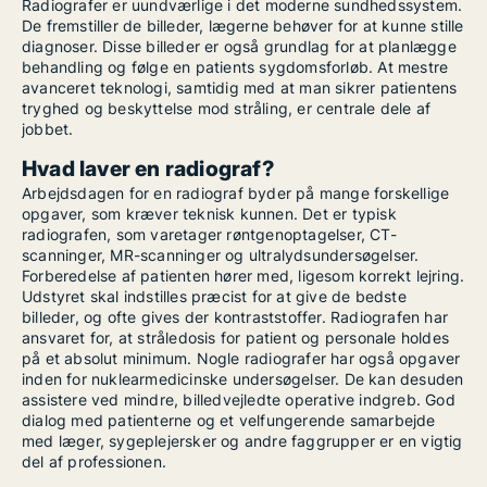
Radiografer er uundværlige i det moderne sundhedssystem.
De fremstiller de billeder, lægerne behøver for at kunne stille
diagnoser. Disse billeder er også grundlag for at planlægge
behandling og følge en patients sygdomsforløb. At mestre
avanceret teknologi, samtidig med at man sikrer patientens
tryghed og beskyttelse mod stråling, er centrale dele af
jobbet.
Hvad laver en radiograf?
Arbejdsdagen for en radiograf byder på mange forskellige
opgaver, som kræver teknisk kunnen. Det er typisk
radiografen, som varetager røntgenoptagelser, CT-
scanninger, MR-scanninger og ultralydsundersøgelser.
Forberedelse af patienten hører med, ligesom korrekt lejring.
Udstyret skal indstilles præcist for at give de bedste
billeder, og ofte gives der kontraststoffer. Radiografen har
ansvaret for, at stråledosis for patient og personale holdes
på et absolut minimum. Nogle radiografer har også opgaver
inden for nuklearmedicinske undersøgelser. De kan desuden
assistere ved mindre, billedvejledte operative indgreb. God
dialog med patienterne og et velfungerende samarbejde
med læger, sygeplejersker og andre faggrupper er en vigtig
del af professionen.