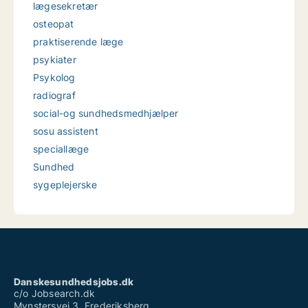
lægesekretær
osteopat
praktiserende læge
psykiater
Psykolog
radiograf
social-og sundhedsmedhjælper
sosu assistent
speciallæge
Sundhed
sygeplejerske
Danskesundhedsjobs.dk
c/o Jobsearch.dk
Mynstersvej 3, Frederiksberg