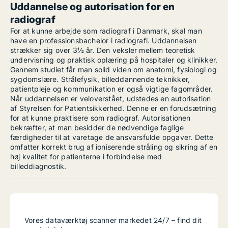
Uddannelse og autorisation for en
radiograf
For at kunne arbejde som radiograf i Danmark, skal man
have en professionsbachelor i radiografi. Uddannelsen
strækker sig over 3½ år. Den veksler mellem teoretisk
undervisning og praktisk oplæring på hospitaler og klinikker.
Gennem studiet får man solid viden om anatomi, fysiologi og
sygdomslære. Strålefysik, billeddannende teknikker,
patientpleje og kommunikation er også vigtige fagområder.
Når uddannelsen er veloverstået, udstedes en autorisation
af Styrelsen for Patientsikkerhed. Denne er en forudsætning
for at kunne praktisere som radiograf. Autorisationen
bekræfter, at man besidder de nødvendige faglige
færdigheder til at varetage de ansvarsfulde opgaver. Dette
omfatter korrekt brug af ioniserende stråling og sikring af en
høj kvalitet for patienterne i forbindelse med
billeddiagnostik.
Vores dataværktøj scanner markedet 24/7 – find dit