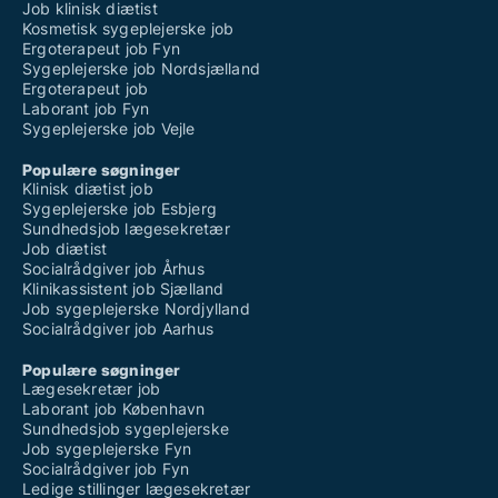
Job klinisk diætist
Kosmetisk sygeplejerske job
Ergoterapeut job Fyn
Sygeplejerske job Nordsjælland
Ergoterapeut job
Laborant job Fyn
Sygeplejerske job Vejle
Populære søgninger
Klinisk diætist job
Sygeplejerske job Esbjerg
Sundhedsjob lægesekretær
Job diætist
Socialrådgiver job Århus
Klinikassistent job Sjælland
Job sygeplejerske Nordjylland
Socialrådgiver job Aarhus
Populære søgninger
Lægesekretær job
Laborant job København
Sundhedsjob sygeplejerske
Job sygeplejerske Fyn
Socialrådgiver job Fyn
Ledige stillinger lægesekretær