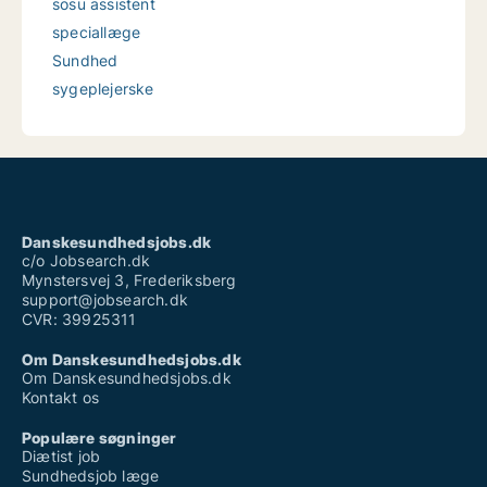
sosu assistent
speciallæge
Sundhed
sygeplejerske
Danskesundhedsjobs.dk
c/o Jobsearch.dk
Mynstersvej 3, Frederiksberg
support@jobsearch.dk
CVR: 39925311
Om Danskesundhedsjobs.dk
Om Danskesundhedsjobs.dk
Kontakt os
Populære søgninger
Diætist job
Sundhedsjob læge