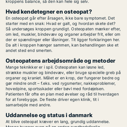
kroppens balance, så den kan hele sig selv.
Hvad kendetegner en osteopat?
En osteopat går efter årsagen, ikke bare symptomet. Det
starter med en snak: Hvad er galt, og hvordan skete det?
Så undersøges kroppen grundigt. Osteopaten mærker efter,
om led, muskler, bindevæv og organer arbejder frit, eller om
der er spændinger eller låsninger. Tit ligger forklaringen her.
Da alt i kroppen hænger sammen, kan behandlingen ske et
andet sted end smerten.
Osteopatens arbejdsområde og metoder
Mange teknikker er i spil. Osteopaten kan løsne led,
strække muskler og bindevæv, eller bruge specielle greb på
organer og kraniet. Målet er en krop, der fungerer bedre og
gør mindre ondt – f.eks. ved rygsmerter, nakkeproblemer,
hovedpine, sportsskader eller bøvl med fordøjelsen.
Patienten får ofte en plan med øvelser og råd til hverdagen
for at forebygge. De fleste driver egen klinik, tit i
samarbejde med andre.
Uddannelse og status i danmark
At blive osteopat kræver en lang, grundig uddannelse.
Mange bygger oven på en anden sundhedsfaglig