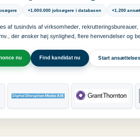
obsøgere
+1.000.000 jobsøgere i databasen
+1.200 ansætt
s af tusindvis af virksomheder, rekrutteringsbureauer, 
mv., der ønsker høj synlighed, flere henvendelser og b
nnonce nu
Find kandidat nu
Start ansættels