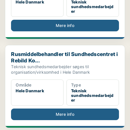
Hele Danmark
Teknisk
sundhedsmedarbejd
er
Mere info
...
Rusmiddelbehandler til Sundhedscentret i Rebild Ko...
Rusmiddelbehandler til Sundhedscentret i
Rebild Ko...
Teknisk sundhedsmedarbejder søges til
organisation/virksomhed i Hele Danmark
Område
Type
Hele Danmark
Teknisk
sundhedsmedarbejd
er
Mere info