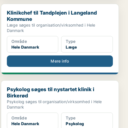
Klinikchef til Tandplejen i Langeland Kommune
Klinikchef til Tandplejen i Langeland
Kommune
Læge søges til organisation/virksomhed i Hele
Danmark
Område
Type
Hele Danmark
Læge
Mere info
Psykolog søges til nystartet klinik i Birkerød
Psykolog søges til nystartet klinik i
Birkerød
Psykolog søges til organisation/virksomhed i Hele
Danmark
Område
Type
Hele Danmark
Psykolog