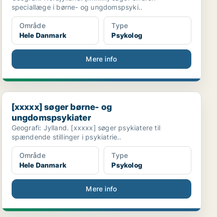
speciallæge i børne- og ungdomspsyki..
Område
Type
Hele Danmark
Psykolog
Mere info
[xxxxx] søger børne- og ungdomspsykiater
[xxxxx] søger børne- og
ungdomspsykiater
Geografi: Jylland. [xxxxx] søger psykiatere til
spændende stillinger i psykiatrie..
Område
Type
Hele Danmark
Psykolog
Mere info