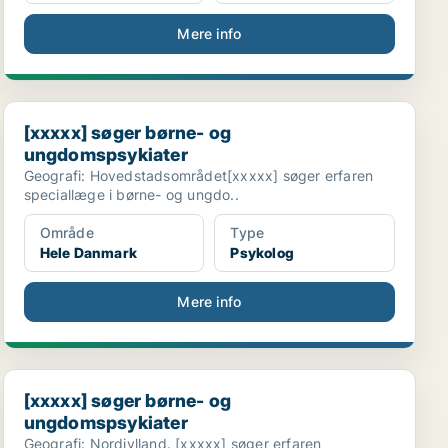
Mere info
[xxxxx] søger børne- og ungdomspsykiater
[xxxxx] søger børne- og
ungdomspsykiater
Geografi: Hovedstadsområdet[xxxxx] søger erfaren
speciallæge i børne- og ungdo..
Område
Type
Hele Danmark
Psykolog
Mere info
[xxxxx] søger børne- og ungdomspsykiater
[xxxxx] søger børne- og
ungdomspsykiater
Geografi: Nordjylland. [xxxxx] søger erfaren