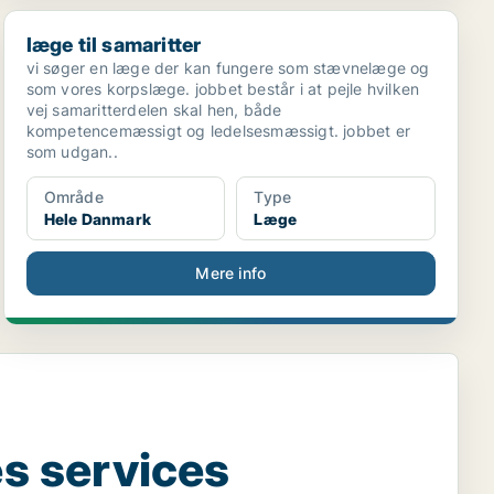
læge til samaritter
læge til samaritter
vi søger en læge der kan fungere som stævnelæge og
qM4[xxxxx]MAHRIMA
som vores korpslæge. jobbet består i at pejle hvilken
vej samaritterdelen skal hen, både
kompetencemæssigt og ledelsesmæssigt. jobbet er
som udgan..
Område
Type
Hele Danmark
Læge
Mere info
s services