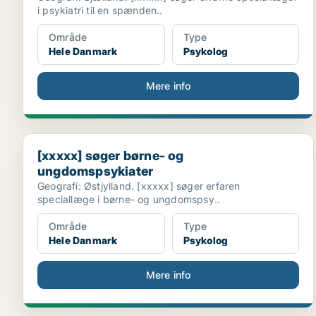
i psykiatri til en spænden..
Område
Type
Hele Danmark
Psykolog
Mere info
[xxxxx] søger børne- og ungdomspsykiater
[xxxxx] søger børne- og
ungdomspsykiater
Geografi: Østjylland. [xxxxx] søger erfaren
speciallæge i børne- og ungdomspsy..
Område
Type
Hele Danmark
Psykolog
Mere info