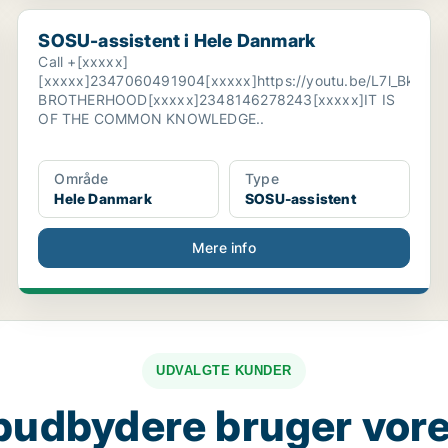
SOSU-assistent i Hele Danmark
SOSU-assistent i Hele Danmark
Call +[xxxxx]
[xxxxx]2347060491904[xxxxx]https://youtu.be/L7l_Bkl5
BROTHERHOOD[xxxxx]2348146278243[xxxxx]IT IS
OF THE COMMON KNOWLEDGE..
Område
Type
Hele Danmark
SOSU-assistent
Mere info
UDVALGTE KUNDER
budbydere bruger vore