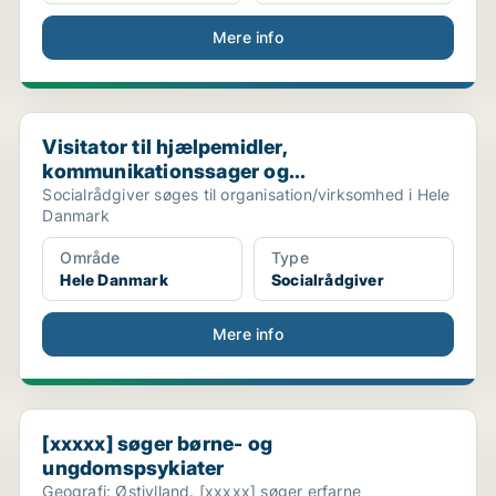
Mere info
Visitator til hjælpemidler, kommunikationssager og...
Visitator til hjælpemidler,
kommunikationssager og...
Socialrådgiver søges til organisation/virksomhed i Hele
Danmark
Område
Type
Hele Danmark
Socialrådgiver
Mere info
[xxxxx] søger børne- og ungdomspsykiater
[xxxxx] søger børne- og
ungdomspsykiater
Geografi: Østjylland. [xxxxx] søger erfarne