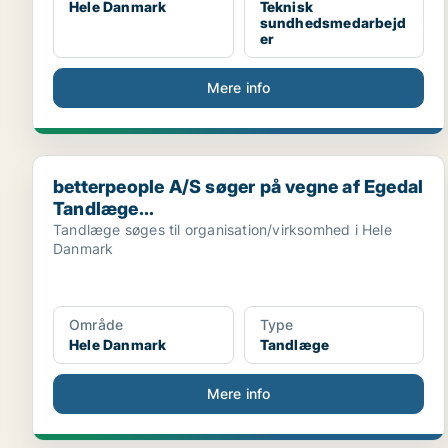
Hele Danmark
Teknisk
sundhedsmedarbejd
er
Mere info
betterpeople A/S søger på vegne af Egedal Tandlæge
betterpeople A/S søger på vegne af Egedal
Tandlæge...
Tandlæge søges til organisation/virksomhed i Hele
Danmark
Område
Type
Hele Danmark
Tandlæge
Mere info