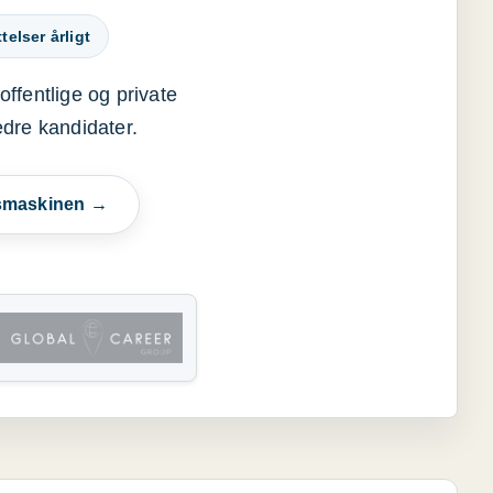
elser årligt
offentlige og private
edre kandidater.
esmaskinen →