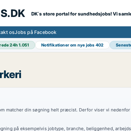
S.DK
DK´s store portal for sundhedsjobs! Vi samle
akt os
Jobs på Facebook
rede 24h
1.051
Notifikationer om nye jobs
402
Senest
rkeri
 som matcher din søgning helt præcist. Derfor viser vi nedenfo
øgning på eksempelvis jobtype, branche, beliggenhed, arbejdst