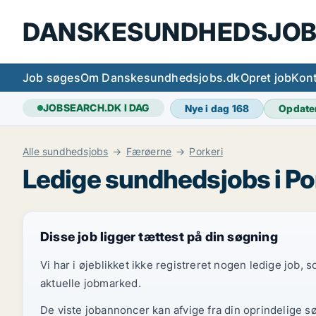
DANSKESUNDHEDSJOB
Job søges
Om Danskesundhedsjobs.dk
Opret job
Kont
JOBSEARCH.DK I DAG
Nye i dag
168
Opdate
Alle sundhedsjobs
Færøerne
Porkeri
Ledige sundhedsjobs i Po
Disse job ligger tættest på din søgning
Vi har i øjeblikket ikke registreret nogen ledige job,
aktuelle jobmarked.
De viste jobannoncer kan afvige fra din oprindelige s