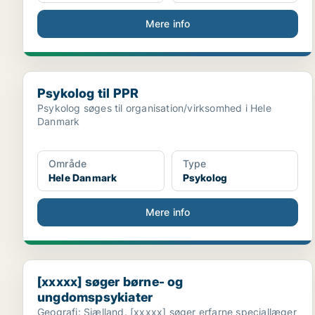
Mere info
Psykolog til PPR
Psykolog til PPR
Psykolog søges til organisation/virksomhed i Hele
Danmark
Område
Type
Hele Danmark
Psykolog
Mere info
[xxxxx] søger børne- og ungdomspsykiater
[xxxxx] søger børne- og
ungdomspsykiater
Geografi: Sjælland. [xxxxx] søger erfarne speciallæger