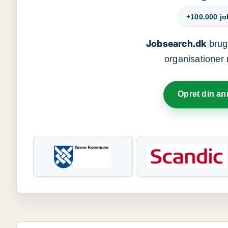
+100.000 j
Jobsearch.dk
bruge
organisationer 
Opret din a