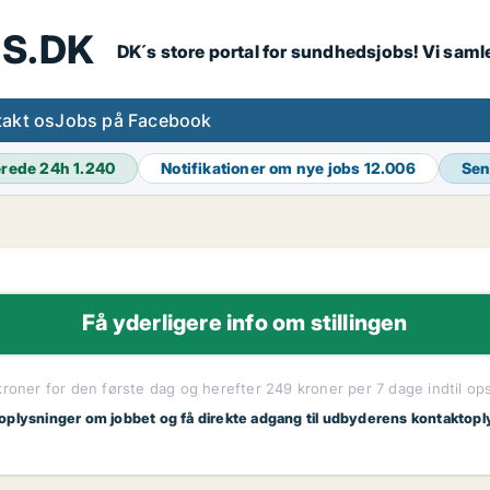
S.DK
DK´s store portal for sundhedsjobs! Vi samle
akt os
Jobs på Facebook
erede 24h
1.240
Notifikationer om nye jobs
12.006
Sen
Få yderligere info om stillingen
kroner for den første dag og herefter 249 kroner per 7 dage indtil op
 oplysninger om jobbet og få direkte adgang til udbyderens kontaktopl