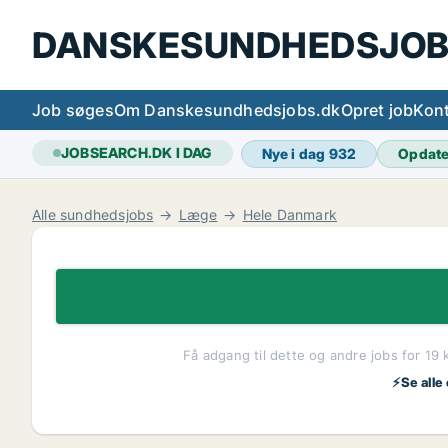
DANSKESUNDHEDSJOB
Job søges
Om Danskesundhedsjobs.dk
Opret job
Kont
JOBSEARCH.DK I DAG
Nye i dag
932
Opdat
Alle sundhedsjobs
Læge
Hele Danmark
Få adgang til dette og andre jobs for 19 
⚡Se alle