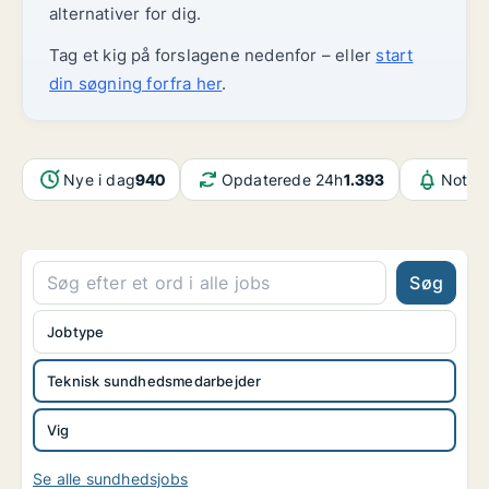
alternativer for dig.
Tag et kig på forslagene nedenfor – eller
start
din søgning forfra her
.
Nye i dag
940
Opdaterede 24h
1.393
Notifi
Søg
Jobtype
Teknisk sundhedsmedarbejder
Vig
Se alle sundhedsjobs