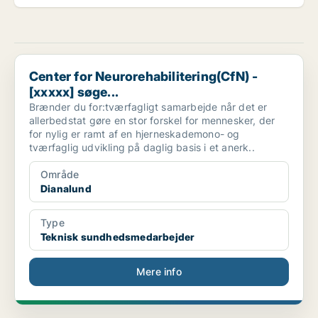
Center for Neurorehabilitering(CfN) - [xxxxx] søge...
Center for Neurorehabilitering(CfN) -
[xxxxx] søge...
Brænder du for:tværfagligt samarbejde når det er
allerbedstat gøre en stor forskel for mennesker, der
for nylig er ramt af en hjerneskademono- og
tværfaglig udvikling på daglig basis i et anerk..
Område
Dianalund
Type
Teknisk sundhedsmedarbejder
Mere info