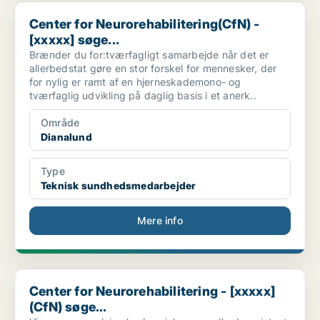
Center for Neurorehabilitering(CfN) - [xxxxx] søge...
Center for Neurorehabilitering(CfN) -
[xxxxx] søge...
Brænder du for:tværfagligt samarbejde når det er
allerbedstat gøre en stor forskel for mennesker, der
for nylig er ramt af en hjerneskademono- og
tværfaglig udvikling på daglig basis i et anerk..
Område
Dianalund
Type
Teknisk sundhedsmedarbejder
Mere info
Center for Neurorehabilitering - [xxxxx](CfN) søge...
Center for Neurorehabilitering - [xxxxx]
(CfN) søge...