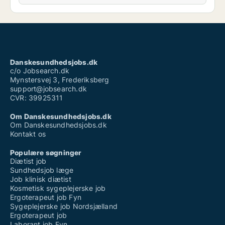
Danskesundhedsjobs.dk
c/o Jobsearch.dk
Mynstersvej 3, Frederiksberg
support@jobsearch.dk
CVR: 39925311
Om Danskesundhedsjobs.dk
Om Danskesundhedsjobs.dk
Kontakt os
Populære søgninger
Diætist job
Sundhedsjob læge
Job klinisk diætist
Kosmetisk sygeplejerske job
Ergoterapeut job Fyn
Sygeplejerske job Nordsjælland
Ergoterapeut job
Laborant job Fyn