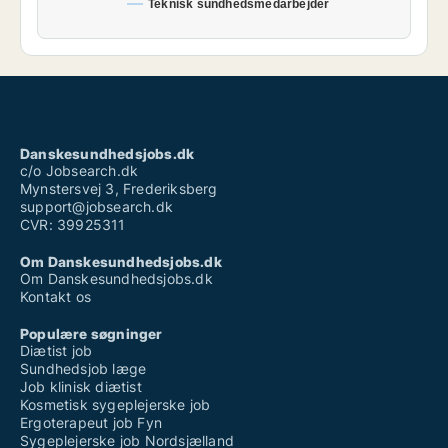
Teknisk sundhedsmedarbejder
Danskesundhedsjobs.dk
c/o Jobsearch.dk
Mynstersvej 3, Frederiksberg
support@jobsearch.dk
CVR: 39925311
Om Danskesundhedsjobs.dk
Om Danskesundhedsjobs.dk
Kontakt os
Populære søgninger
Diætist job
Sundhedsjob læge
Job klinisk diætist
Kosmetisk sygeplejerske job
Ergoterapeut job Fyn
Sygeplejerske job Nordsjælland