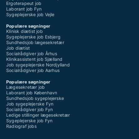
Ergoterapeut job
Laborant job Fyn
Sygeplejerske job Vejle
Populære søgninger
Klinisk diætist job
Sygeplejerske job Esbjerg
Sundhedsjob lægesekretær
Job diætist
Socialrådgiver job Århus
Klinikassistent job Sjælland
Job sygeplejerske Nordjylland
Socialrådgiver job Aarhus
Populære søgninger
Lægesekretær job
Laborant job København
Sundhedsjob sygeplejerske
Job sygeplejerske Fyn
Socialrådgiver job Fyn
Ledige stillinger lægesekretær
Sygeplejerske job Fyn
Radiograf jobs