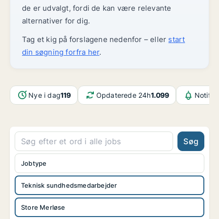
de er udvalgt, fordi de kan være relevante
alternativer for dig.
Tag et kig på forslagene nedenfor – eller
start
din søgning forfra her
.
Nye i dag
119
Opdaterede 24h
1.099
Notifik
Søg
Jobtype
Teknisk sundhedsmedarbejder
Store Merløse