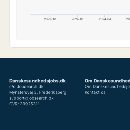
2023-10
2024-01
2024-04
20
Danskesundhedsjobs.dk
Om Danskesundhed
c/o Jobsearch.dk
Om Danskesundhedsjo
Mynstersvej 3, Frederiksberg
Kontakt os
support@jobsearch.dk
CVR: 39925311