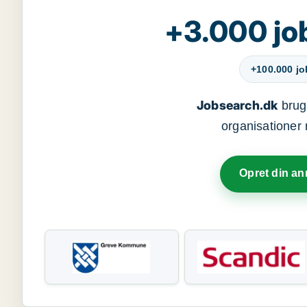
+3.000 jo
+100.000 j
Jobsearch.dk
bruge
organisationer 
Opret din a