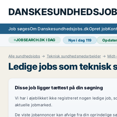
DANSKESUNDHEDSJOB
Job søges
Om Danskesundhedsjobs.dk
Opret job
Kont
JOBSEARCH.DK I DAG
Nye i dag
119
Opdate
Alle sundhedsjobs
Teknisk sundhedsmedarbejder
Midt-
Ledige jobs som teknisk 
Disse job ligger tættest på din søgning
Vi har i øjeblikket ikke registreret nogen ledige job,
aktuelle jobmarked.
De viste jobannoncer kan afvige fra din oprindelige s