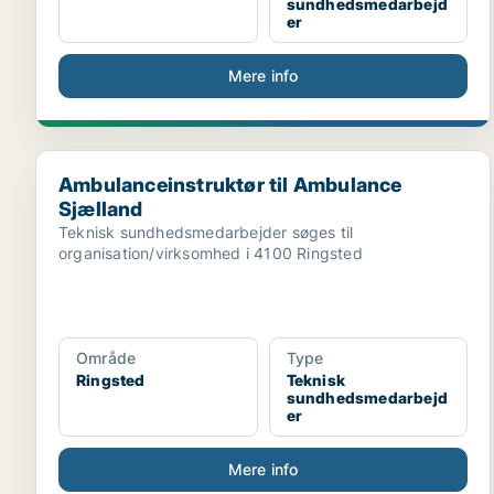
sundhedsmedarbejd
er
Mere info
Ambulanceinstruktør til Ambulance Sjælland
Ambulanceinstruktør til Ambulance
Sjælland
Teknisk sundhedsmedarbejder søges til
organisation/virksomhed i 4100 Ringsted
Område
Type
Ringsted
Teknisk
sundhedsmedarbejd
er
Mere info