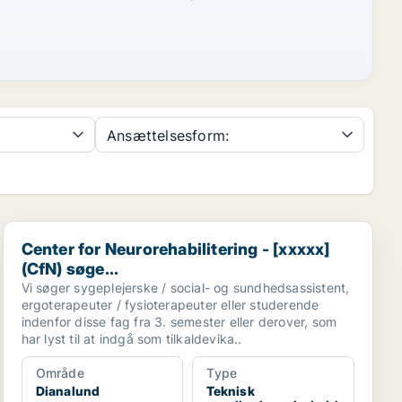
Ansættelsesform:
Center for Neurorehabilitering - [xxxxx](CfN) søge...
Center for Neurorehabilitering - [xxxxx]
(CfN) søge...
Vi søger sygeplejerske / social- og sundhedsassistent,
ergoterapeuter / fysioterapeuter eller studerende
indenfor disse fag fra 3. semester eller derover, som
har lyst til at indgå som tilkaldevika..
Område
Type
Dianalund
Teknisk