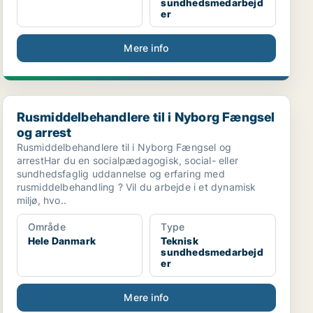
sundhedsmedarbejd
er
Mere info
Rusmiddelbehandlere til i Nyborg Fængsel og arrest
Rusmiddelbehandlere til i Nyborg Fængsel
og arrest
Rusmiddelbehandlere til i Nyborg Fængsel og
arrestHar du en socialpædagogisk, social- eller
sundhedsfaglig uddannelse og erfaring med
rusmiddelbehandling ? Vil du arbejde i et dynamisk
miljø, hvo..
Område
Type
Hele Danmark
Teknisk
sundhedsmedarbejd
er
Mere info