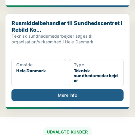
Rusmiddelbehandler til Sundhedscentret i Rebild Ko...
Rusmiddelbehandler til Sundhedscentret i
Rebild Ko...
Teknisk sundhedsmedarbejder søges til
organisation/virksomhed i Hele Danmark
Område
Type
Hele Danmark
Teknisk
sundhedsmedarbejd
er
Mere info
UDVALGTE KUNDER