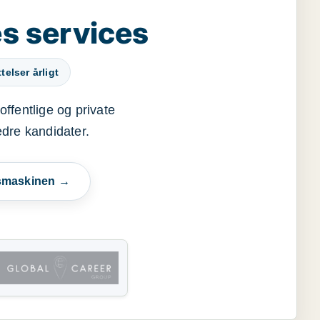
s services
elser årligt
offentlige og private
edre kandidater.
esmaskinen →