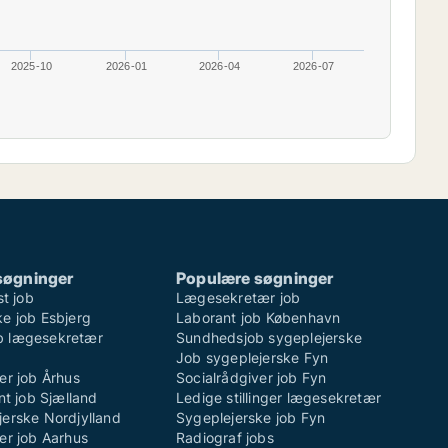
2025-10
2026-01
2026-04
2026-07
søgninger
Populære søgninger
st job
Lægesekretær job
e job Esbjerg
Laborant job København
b lægesekretær
Sundhedsjob sygeplejerske
Job sygeplejerske Fyn
er job Århus
Socialrådgiver job Fyn
ent job Sjælland
Ledige stillinger lægesekretær
jerske Nordjylland
Sygeplejerske job Fyn
er job Aarhus
Radiograf jobs