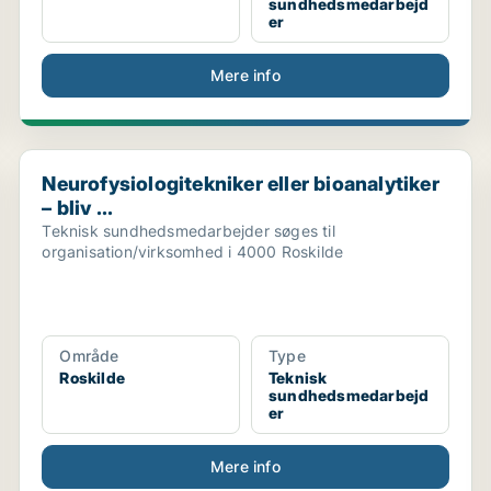
sundhedsmedarbejd
er
Mere info
Neurofysiologitekniker eller bioanalytiker – bliv ...
Neurofysiologitekniker eller bioanalytiker
– bliv ...
Teknisk sundhedsmedarbejder søges til
organisation/virksomhed i 4000 Roskilde
Område
Type
Roskilde
Teknisk
sundhedsmedarbejd
er
Mere info