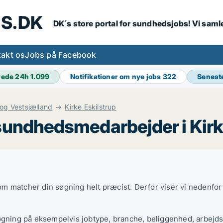
S.DK
DK´s store portal for sundhedsjobs! Vi samle
akt os
Jobs på Facebook
rede 24h
1.099
Notifikationer om nye jobs
322
Senest
og Vestsjælland
Kirke Eskilstrup
sundhedsmedarbejder i Kirk
 som matcher din søgning helt præcist. Derfor viser vi nedenfo
øgning på eksempelvis jobtype, branche, beliggenhed, arbejdst