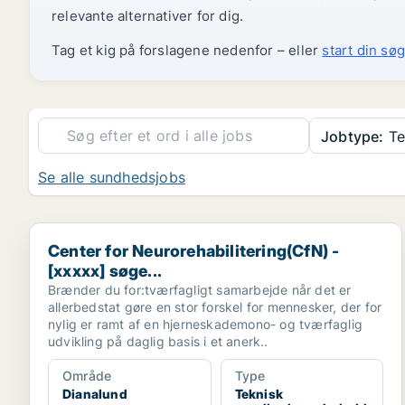
relevante alternativer for dig.
Tag et kig på forslagene nedenfor – eller
start din søg
Jobtype:
Te
Se alle sundhedsjobs
Center for Neurorehabilitering(CfN) - [xxxxx] søge...
Center for Neurorehabilitering(CfN) -
[xxxxx] søge...
Brænder du for:tværfagligt samarbejde når det er
allerbedstat gøre en stor forskel for mennesker, der for
nylig er ramt af en hjerneskademono- og tværfaglig
udvikling på daglig basis i et anerk..
Område
Type
Dianalund
Teknisk