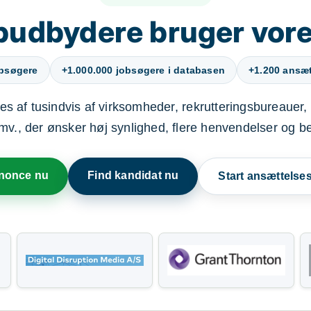
budbydere bruger vore
obsøgere
+1.000.000 jobsøgere i databasen
+1.200 ansætt
s af tusindvis af virksomheder, rekrutteringsbureauer, 
mv., der ønsker høj synlighed, flere henvendelser og b
nnonce nu
Find kandidat nu
Start ansættels