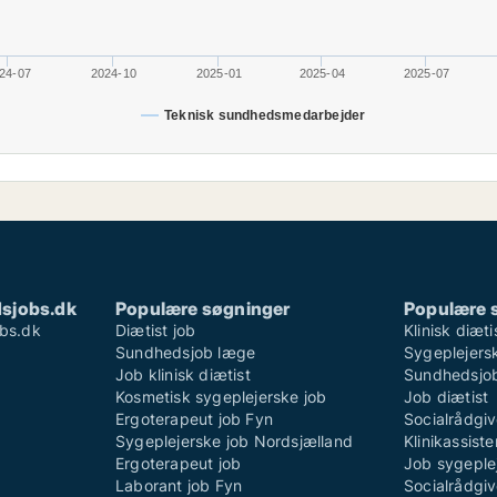
24-07
2024-10
2025-01
2025-04
2025-07
Teknisk sundhedsmedarbejder
sjobs.dk
Populære søgninger
Populære 
bs.dk
Diætist job
Klinisk diæti
Sundhedsjob læge
Sygeplejersk
Job klinisk diætist
Sundhedsjo
Kosmetisk sygeplejerske job
Job diætist
Ergoterapeut job Fyn
Socialrådgiv
Sygeplejerske job Nordsjælland
Klinikassist
Ergoterapeut job
Job sygeple
Laborant job Fyn
Socialrådgiv