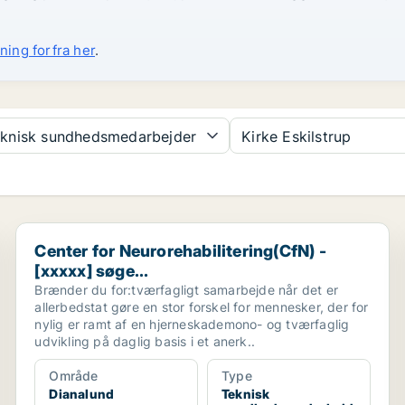
ning forfra her
.
knisk sundhedsmedarbejder
Kirke Eskilstrup
Center for Neurorehabilitering(CfN) - [xxxxx] søge...
Center for Neurorehabilitering(CfN) -
[xxxxx] søge...
Brænder du for:tværfagligt samarbejde når det er
allerbedstat gøre en stor forskel for mennesker, der for
nylig er ramt af en hjerneskademono- og tværfaglig
udvikling på daglig basis i et anerk..
Område
Type
Dianalund
Teknisk