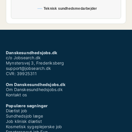
Teknisk sundhedsmedarbejder
Danskesundhedsjobs.dk
c/o Jobsearch.dk
Mynstersvej 3, Frederiksberg
support@jobsearch.dk
CVR: 39925311
Om Danskesundhedsjobs.dk
Om Danskesundhedsjobs.dk
Kontakt os
Populære søgninger
Diætist job
Sundhedsjob læge
Job klinisk diætist
Kosmetisk sygeplejerske job
Ergoterapeut job Fyn