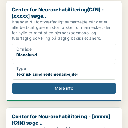
Center for Neurorehabilitering(CfN) - [xxxxx] søge...
Center for Neurorehabilitering(CfN) -
[xxxxx] søge...
Brænder du for:tværfagligt samarbejde når det er
allerbedstat gøre en stor forskel for mennesker, der
for nylig er ramt af en hjerneskademono- og
tværfaglig udvikling på daglig basis i et anerk..
Område
Dianalund
Type
Teknisk sundhedsmedarbejder
Mere info
Center for Neurorehabilitering - [xxxxx](CfN) søge...
Center for Neurorehabilitering - [xxxxx]
(CfN) søge...