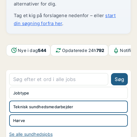
alternativer for dig.
Tag et kig på forslagene nedenfor – eller
start
din søgning forfra her
.
Nye i dag
544
Opdaterede 24h
792
Notifika
Søg
Jobtype
Teknisk sundhedsmedarbejder
Hørve
Se alle sundhedsjobs