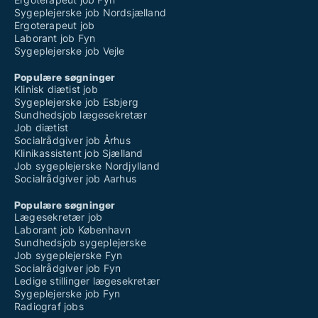
Sygeplejerske job Nordsjælland
Ergoterapeut job
Laborant job Fyn
Sygeplejerske job Vejle
Populære søgninger
Klinisk diætist job
Sygeplejerske job Esbjerg
Sundhedsjob lægesekretær
Job diætist
Socialrådgiver job Århus
Klinikassistent job Sjælland
Job sygeplejerske Nordjylland
Socialrådgiver job Aarhus
Populære søgninger
Lægesekretær job
Laborant job København
Sundhedsjob sygeplejerske
Job sygeplejerske Fyn
Socialrådgiver job Fyn
Ledige stillinger lægesekretær
Sygeplejerske job Fyn
Radiograf jobs