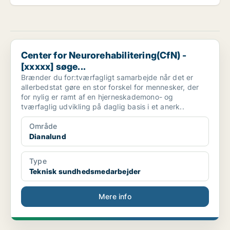
Center for Neurorehabilitering(CfN) - [xxxxx] søge...
Center for Neurorehabilitering(CfN) -
[xxxxx] søge...
Brænder du for:tværfagligt samarbejde når det er
allerbedstat gøre en stor forskel for mennesker, der
for nylig er ramt af en hjerneskademono- og
tværfaglig udvikling på daglig basis i et anerk..
Område
Dianalund
Type
Teknisk sundhedsmedarbejder
Mere info