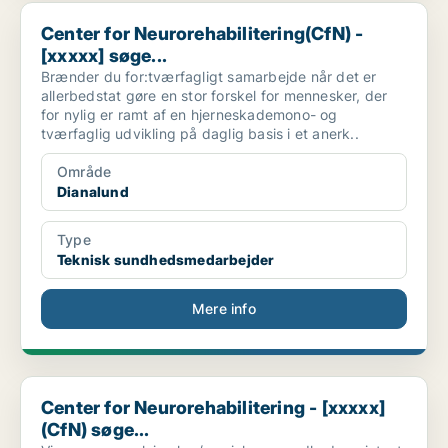
Center for Neurorehabilitering(CfN) - [xxxxx] søge...
Center for Neurorehabilitering(CfN) -
[xxxxx] søge...
Brænder du for:tværfagligt samarbejde når det er
allerbedstat gøre en stor forskel for mennesker, der
for nylig er ramt af en hjerneskademono- og
tværfaglig udvikling på daglig basis i et anerk..
Område
Dianalund
Type
Teknisk sundhedsmedarbejder
Mere info
Center for Neurorehabilitering - [xxxxx](CfN) søge...
Center for Neurorehabilitering - [xxxxx]
(CfN) søge...