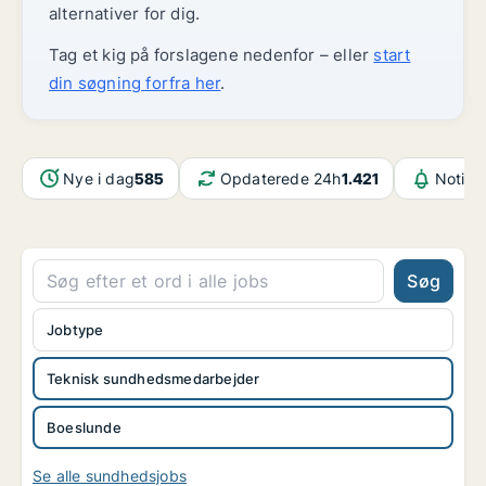
alternativer for dig.
Tag et kig på forslagene nedenfor – eller
start
din søgning forfra her
.
Nye i dag
585
Opdaterede 24h
1.421
Notifi
Søg
Jobtype
Teknisk sundhedsmedarbejder
Boeslunde
Se alle sundhedsjobs