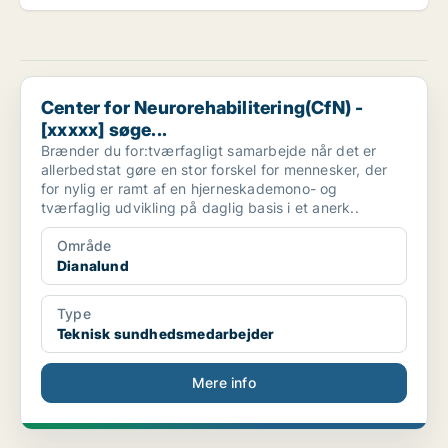
Center for Neurorehabilitering(CfN) - [xxxxx] søge...
Center for Neurorehabilitering(CfN) -
[xxxxx] søge...
Brænder du for:tværfagligt samarbejde når det er
allerbedstat gøre en stor forskel for mennesker, der
for nylig er ramt af en hjerneskademono- og
tværfaglig udvikling på daglig basis i et anerk..
Område
Dianalund
Type
Teknisk sundhedsmedarbejder
Mere info