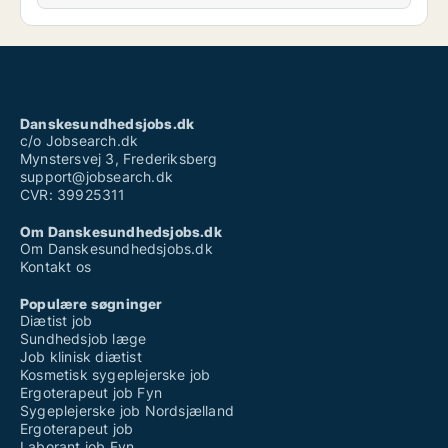
Danskesundhedsjobs.dk
c/o Jobsearch.dk
Mynstersvej 3, Frederiksberg
support@jobsearch.dk
CVR: 39925311
Om Danskesundhedsjobs.dk
Om Danskesundhedsjobs.dk
Kontakt os
Populære søgninger
Diætist job
Sundhedsjob læge
Job klinisk diætist
Kosmetisk sygeplejerske job
Ergoterapeut job Fyn
Sygeplejerske job Nordsjælland
Ergoterapeut job
Laborant job Fyn