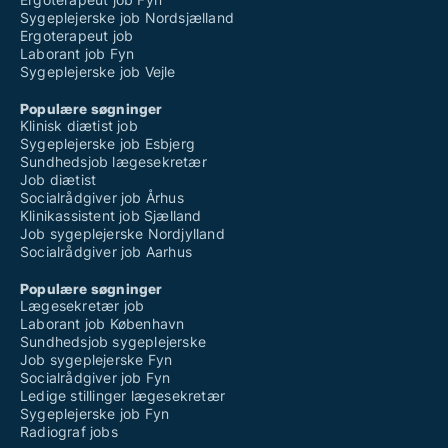
Sygeplejerske job Nordsjælland
Ergoterapeut job
Laborant job Fyn
Sygeplejerske job Vejle
Populære søgninger
Klinisk diætist job
Sygeplejerske job Esbjerg
Sundhedsjob lægesekretær
Job diætist
Socialrådgiver job Århus
Klinikassistent job Sjælland
Job sygeplejerske Nordjylland
Socialrådgiver job Aarhus
Populære søgninger
Lægesekretær job
Laborant job København
Sundhedsjob sygeplejerske
Job sygeplejerske Fyn
Socialrådgiver job Fyn
Ledige stillinger lægesekretær
Sygeplejerske job Fyn
Radiograf jobs