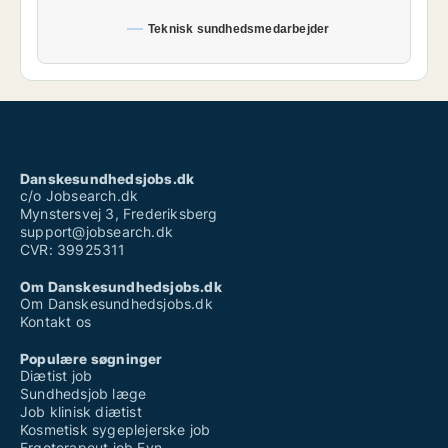
Teknisk sundhedsmedarbejder
Danskesundhedsjobs.dk
c/o Jobsearch.dk
Mynstersvej 3, Frederiksberg
support@jobsearch.dk
CVR: 39925311
Om Danskesundhedsjobs.dk
Om Danskesundhedsjobs.dk
Kontakt os
Populære søgninger
Diætist job
Sundhedsjob læge
Job klinisk diætist
Kosmetisk sygeplejerske job
Ergoterapeut job Fyn