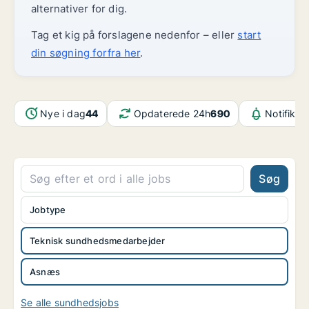
alternativer for dig.
Tag et kig på forslagene nedenfor – eller
start
din søgning forfra her
.
Nye i dag
44
Opdaterede 24h
690
Notifikat
Søg
Jobtype
Teknisk sundhedsmedarbejder
Asnæs
Se alle sundhedsjobs