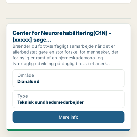
Center for Neurorehabilitering(CfN) - [xxxxx] søge...
Center for Neurorehabilitering(CfN) -
[xxxxx] søge...
Brænder du for:tværfagligt samarbejde når det er
allerbedstat gøre en stor forskel for mennesker, der
for nylig er ramt af en hjerneskademono- og
tværfaglig udvikling på daglig basis i et anerk..
Område
Dianalund
Type
Teknisk sundhedsmedarbejder
Mere info