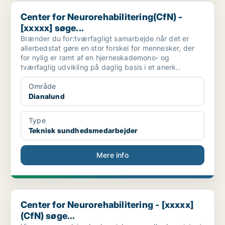
Center for Neurorehabilitering(CfN) - [xxxxx] søge...
Center for Neurorehabilitering(CfN) -
[xxxxx] søge...
Brænder du for:tværfagligt samarbejde når det er
allerbedstat gøre en stor forskel for mennesker, der
for nylig er ramt af en hjerneskademono- og
tværfaglig udvikling på daglig basis i et anerk..
Område
Dianalund
Type
Teknisk sundhedsmedarbejder
Mere info
Center for Neurorehabilitering - [xxxxx](CfN) søge...
Center for Neurorehabilitering - [xxxxx]
(CfN) søge...