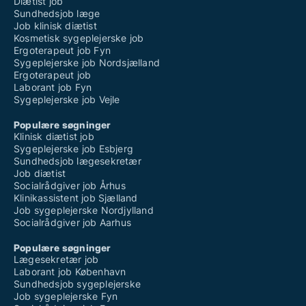
Diætist job
Sundhedsjob læge
Job klinisk diætist
Kosmetisk sygeplejerske job
Ergoterapeut job Fyn
Sygeplejerske job Nordsjælland
Ergoterapeut job
Laborant job Fyn
Sygeplejerske job Vejle
Populære søgninger
Klinisk diætist job
Sygeplejerske job Esbjerg
Sundhedsjob lægesekretær
Job diætist
Socialrådgiver job Århus
Klinikassistent job Sjælland
Job sygeplejerske Nordjylland
Socialrådgiver job Aarhus
Populære søgninger
Lægesekretær job
Laborant job København
Sundhedsjob sygeplejerske
Job sygeplejerske Fyn