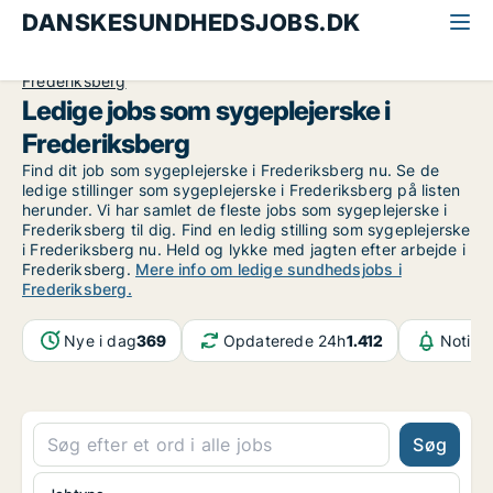
DANSKESUNDHEDSJOBS.DK
Alle sundhedsjobs
Sygeplejerske
København
Frederiksberg
Ledige jobs som sygeplejerske i
Frederiksberg
Find dit job som sygeplejerske i Frederiksberg nu. Se de
ledige stillinger som sygeplejerske i Frederiksberg på listen
herunder. Vi har samlet de fleste jobs som sygeplejerske i
Frederiksberg til dig. Find en ledig stilling som sygeplejerske
i Frederiksberg nu. Held og lykke med jagten efter arbejde i
Frederiksberg.
Mere info om ledige sundhedsjobs i
Frederiksberg.
Nye i dag
369
Opdaterede 24h
1.412
Notifik
Søg