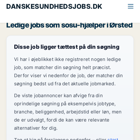
DANSKESUNDHEDSJOBS.DK
Alle sundhedsjobs
SOSU-hjælper
Østjylland
Ørsted
Ledige jobs som sosu-hjælper i Ørsted
Disse job ligger tættest på din søgning
Vi har i øjeblikket ikke registreret nogen ledige
job, som matcher din søgning helt præcist.
Derfor viser vi nedenfor de job, der matcher din
søgning bedst ud fra det aktuelle jobmarked.
De viste jobannoncer kan afvige fra din
oprindelige søgning på eksempelvis jobtype,
branche, beliggenhed, arbejdstid eller løn, men
de er udvalgt, fordi de kan være relevante
alternativer for dig.
Tag et kig på forslagene nedenfor – eller
start