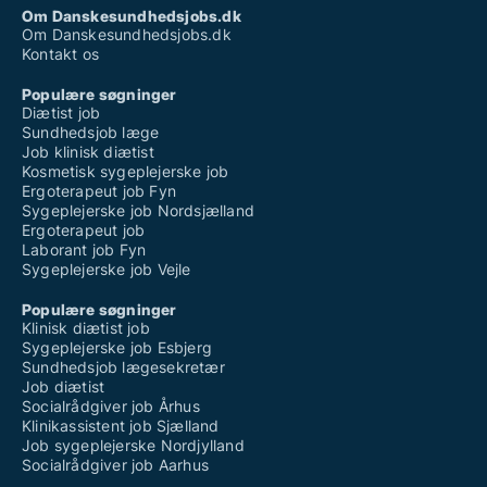
Om Danskesundhedsjobs.dk
Om Danskesundhedsjobs.dk
Kontakt os
Populære søgninger
Diætist job
Sundhedsjob læge
Job klinisk diætist
Kosmetisk sygeplejerske job
Ergoterapeut job Fyn
Sygeplejerske job Nordsjælland
Ergoterapeut job
Laborant job Fyn
Sygeplejerske job Vejle
Populære søgninger
Klinisk diætist job
Sygeplejerske job Esbjerg
Sundhedsjob lægesekretær
Job diætist
Socialrådgiver job Århus
Klinikassistent job Sjælland
Job sygeplejerske Nordjylland
Socialrådgiver job Aarhus