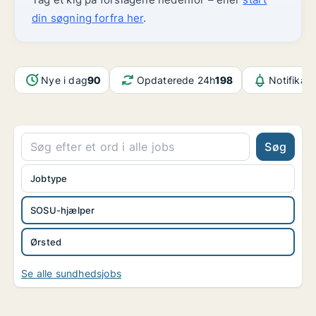
din søgning forfra her
.
Nye i dag
90
Opdaterede 24h
198
Notifikat
Søg
Jobtype
SOSU-hjælper
Ørsted
Se alle sundhedsjobs