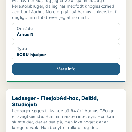
Mit navn er Maja og jeg er 22 år gammel. Jeg er
kørestolsbruger, da jeg har medfødt knogleskørhed.
Jeg bor i Aarhus Nord og går på Aarhus Universitet til
dagligt.I min fritid lever jeg et normalt .
Område
Århus N
Type
SOSU-hjælper
Mere info
Ledsager - FlexjobAd-hoc, Deltid, Studiejob
Ledsager - FlexjobAd-hoc, Deltid,
Studiejob
Ledsager søges til kvinde på 94 år i Aarhus CBorger
er svagtseende. Hun har næsten intet syn. Hun kan
skimte det, der er tæt på, men ikke noget der er
længere væk. Hun benytter rollator, og det..