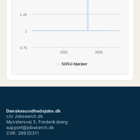
1.25
1
0.75
2025
2026
SOSU-hjælper
Danskesundhedsjobs.dk
c/o Jobsearch.dk
Mynstersvej 3, Frederiksberg
support@jobsearch.dk
CVR: 39925311