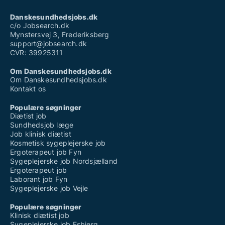
Danskesundhedsjobs.dk
c/o Jobsearch.dk
Mynstersvej 3, Frederiksberg
support@jobsearch.dk
CVR: 39925311
Om Danskesundhedsjobs.dk
Om Danskesundhedsjobs.dk
Kontakt os
Populære søgninger
Diætist job
Sundhedsjob læge
Job klinisk diætist
Kosmetisk sygeplejerske job
Ergoterapeut job Fyn
Sygeplejerske job Nordsjælland
Ergoterapeut job
Laborant job Fyn
Sygeplejerske job Vejle
Populære søgninger
Klinisk diætist job
Sygeplejerske job Esbjerg