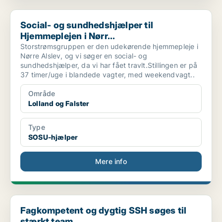
Social- og sundhedshjælper til Hjemmeplejen i Nørr...
Social- og sundhedshjælper til
Hjemmeplejen i Nørr...
Storstrømsgruppen er den udekørende hjemmepleje i
Nørre Alslev, og vi søger en social- og
sundhedshjælper, da vi har fået travlt.Stillingen er på
37 timer/uge i blandede vagter, med weekendvagt..
Område
Lolland og Falster
Type
SOSU-hjælper
Mere info
Fagkompetent og dygtig SSH søges til stærkt team.
Fagkompetent og dygtig SSH søges til
stærkt team.