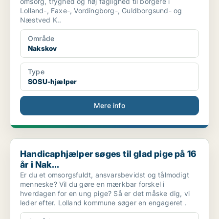
omsorg, tryghed og høj faglighed til borgere i
Lolland-, Faxe-, Vordingborg-, Guldborgsund- og
Næstved K..
Område
Nakskov
Type
SOSU-hjælper
Mere info
Handicaphjælper søges til glad pige på 16 år i Nak...
Handicaphjælper søges til glad pige på 16
år i Nak...
Er du et omsorgsfuldt, ansvarsbevidst og tålmodigt
menneske? Vil du gøre en mærkbar forskel i
hverdagen for en ung pige? Så er det måske dig, vi
leder efter. Lolland kommune søger en engageret .