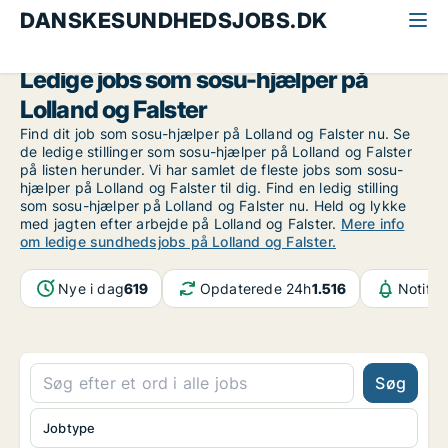
DANSKESUNDHEDSJOBS.DK
Alle sundhedsjobs
SOSU-hjælper
Lolland og Falster
Ledige jobs som sosu-hjælper på
Lolland og Falster
Find dit job som sosu-hjælper på Lolland og Falster nu. Se
de ledige stillinger som sosu-hjælper på Lolland og Falster
på listen herunder. Vi har samlet de fleste jobs som sosu-
hjælper på Lolland og Falster til dig. Find en ledig stilling
som sosu-hjælper på Lolland og Falster nu. Held og lykke
med jagten efter arbejde på Lolland og Falster.
Mere info
om ledige sundhedsjobs på Lolland og Falster.
Nye i dag
619
Opdaterede 24h
1.516
Notifik
Søg
Jobtype