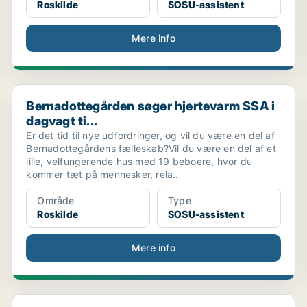
Roskilde
SOSU-assistent
Mere info
Bernadottegården søger hjertevarm SSA i dagvagt ti...
Bernadottegården søger hjertevarm SSA i
dagvagt ti...
Er det tid til nye udfordringer, og vil du være en del af
Bernadottegårdens fælleskab?Vil du være en del af et
lille, velfungerende hus med 19 beboere, hvor du
kommer tæt på mennesker, rela..
Område
Type
Roskilde
SOSU-assistent
Mere info
Genopslag - Vi søger en SoSu-Assistent til natteva...