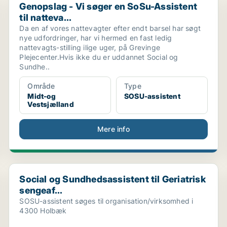
Genopslag - Vi søger en SoSu-Assistent
til natteva...
Da en af vores nattevagter efter endt barsel har søgt
nye udfordringer, har vi hermed en fast ledig
nattevagts-stilling ilige uger, på Grevinge
Plejecenter.Hvis ikke du er uddannet Social og
Sundhe..
Område
Type
Midt-og
SOSU-assistent
Vestsjælland
Mere info
Social og Sundhedsassistent til Geriatrisk sengeaf...
Social og Sundhedsassistent til Geriatrisk
sengeaf...
SOSU-assistent søges til organisation/virksomhed i
4300 Holbæk