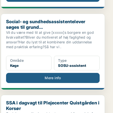
Social- og sundhedsassistentelever søges til grund...
Social- og sundhedsassistentelever
søges til grund...
Vil du være med til at give [xxxxx]s borgere en god
livskvalitet?Bliver du motiveret af høj faglighed og
ansvar?Har du lyst til at kombinere din uddannelse
med praktisk erfaring?Så har vi .
Område
Type
Køge
SOSU-assistent
Mere info
SSA i dagvagt til Plejecenter Quistgården i Korsør
SSA i dagvagt til Plejecenter Quistgården i
Korsør