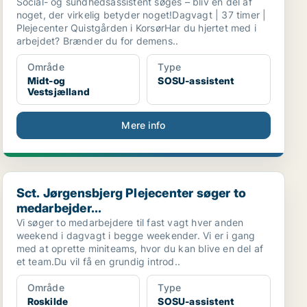
Social- og sundhedsassistent søges – bliv en del af
noget, der virkelig betyder noget!Dagvagt | 37 timer |
Plejecenter Quistgården i KorsørHar du hjertet med i
arbejdet? Brænder du for demens..
Område
Type
Midt-og
SOSU-assistent
Vestsjælland
Mere info
Sct. Jørgensbjerg Plejecenter søger to medarbejder...
Sct. Jørgensbjerg Plejecenter søger to
medarbejder...
Vi søger to medarbejdere til fast vagt hver anden
weekend i dagvagt i begge weekender. Vi er i gang
med at oprette miniteams, hvor du kan blive en del af
et team.Du vil få en grundig introd..
Område
Type
Roskilde
SOSU-assistent