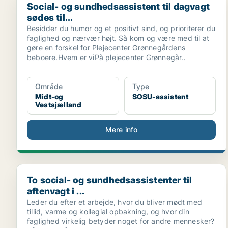
Social- og sundhedsassistent til dagvagt
sødes til...
Besidder du humor og et positivt sind, og prioriterer du
faglighed og nærvær højt. Så kom og være med til at
gøre en forskel for Plejecenter Grønnegårdens
beboere.Hvem er viPå plejecenter Grønnegår..
Område
Type
Midt-og
SOSU-assistent
Vestsjælland
Mere info
To social- og sundhedsassistenter til aftenvagt i ...
To social- og sundhedsassistenter til
aftenvagt i ...
Leder du efter et arbejde, hvor du bliver mødt med
tillid, varme og kollegial opbakning, og hvor din
faglighed virkelig betyder noget for andre mennesker?