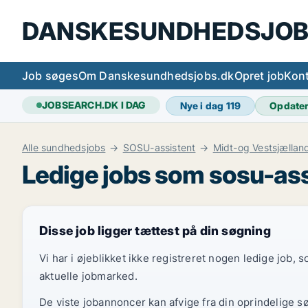
DANSKESUNDHEDSJOB
Job søges
Om Danskesundhedsjobs.dk
Opret job
Kont
JOBSEARCH.DK I DAG
Nye i dag
119
Opdate
Alle sundhedsjobs
SOSU-assistent
Midt-og Vestsjællan
Ledige jobs som sosu-ass
Disse job ligger tættest på din søgning
Vi har i øjeblikket ikke registreret nogen ledige job,
aktuelle jobmarked.
De viste jobannoncer kan afvige fra din oprindelige s