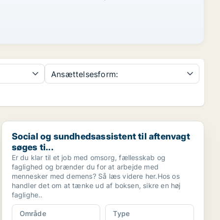
Ansættelsesform:
Social og sundhedsassistent til aftenvagt søges ti...
Social og sundhedsassistent til aftenvagt
søges ti...
Er du klar til et job med omsorg, fællesskab og
faglighed og brænder du for at arbejde med
mennesker med demens? Så læs videre her.Hos os
handler det om at tænke ud af boksen, sikre en høj
faglighe..
Område
Type