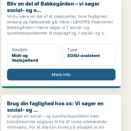
Bliv en del af Bakkegården – vi søger
social- og s...
Vil du være en del af et plejecenter, hvor faglighed,
omsorg og fællesskab går hånd i hånd?På Plejecenter
Bakkegården i Hørve søger vi 1 social- og
sundhedsassistenter til dagvagt og 1 social- og s..
Område
Type
Midt-og
SOSU-assistent
Vestsjælland
Mere info
Brug din faglighed hos os: Vi søger en social- og ...
Brug din faglighed hos os: Vi søger en
social- og ...
Vi søger en social – og sundhedsassistent med
koordinerende opgaver til tre af vores udekørende
miniteams. For at alle kan trives på arbejdet er en