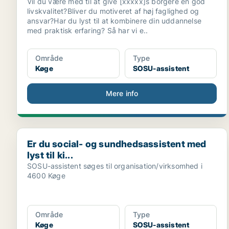
Vil du være med til at give [xxxxx]s borgere en god
livskvalitet?Bliver du motiveret af høj faglighed og
ansvar?Har du lyst til at kombinere din uddannelse
med praktisk erfaring? Så har vi e..
Område
Type
Køge
SOSU-assistent
Mere info
Er du social- og sundhedsassistent med lyst til ki...
Er du social- og sundhedsassistent med
lyst til ki...
SOSU-assistent søges til organisation/virksomhed i
4600 Køge
Område
Type
Køge
SOSU-assistent