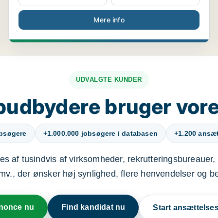
Mere info
UDVALGTE KUNDER
budbydere bruger vore
obsøgere
+1.000.000 jobsøgere i databasen
+1.200 ansætt
s af tusindvis af virksomheder, rekrutteringsbureauer, 
mv., der ønsker høj synlighed, flere henvendelser og b
nnonce nu
Find kandidat nu
Start ansættels