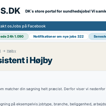
S.DK
DK´s store portal for sundhedsjobs! Vi samle
akt os
Jobs på Facebook
rede 24h
1.090
Notifikationer om nye jobs
322
Senest
d
Højby
istent i Højby
 som matcher din søgning helt præcist. Derfor viser vi nedenfo
øgning på eksempelvis jobtype, branche, beliggenhed, arbejdst