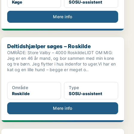
Køge
SOSU-assistent
Mere info
Deltidshjælper søges – Roskilde
Deltidshjælper søges – Roskilde
OMRÅDE: Store Valby – 4000 RoskildeLIDT OM MIG:
Jeg er en 46 år mand, og bor sammen med min kone
og tre børn. Jeg flytter i hus indenfor to uger.Vi har en
kat og en lille hund – begge er meget o..
Område
Type
Roskilde
SOSU-assistent
Mere info
Bliv en del af Bakkegården – vi søger social- og s...