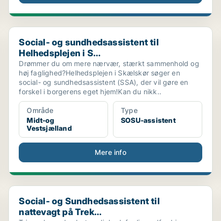
.
Social- og sundhedsassistent til Helhedsplejen i S...
Social- og sundhedsassistent til
Helhedsplejen i S...
Drømmer du om mere nærvær, stærkt sammenhold og
høj faglighed?Helhedsplejen i Skælskør søger en
social- og sundhedsassistent (SSA), der vil gøre en
forskel i borgerens eget hjem!Kan du nikk..
Område
Type
Midt-og
SOSU-assistent
Vestsjælland
Mere info
Social- og Sundhedsassistent til nattevagt på Trek...
Social- og Sundhedsassistent til
nattevagt på Trek...