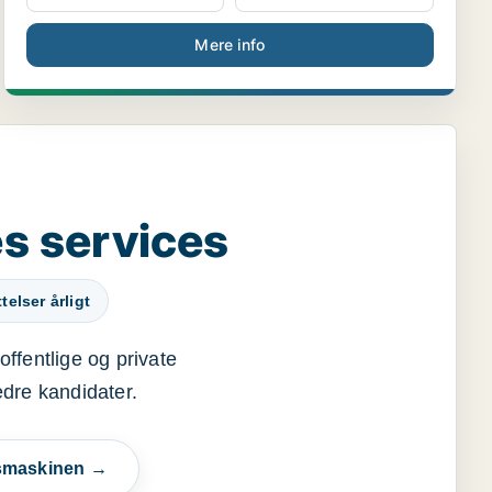
Mere info
s services
elser årligt
offentlige og private
edre kandidater.
esmaskinen →