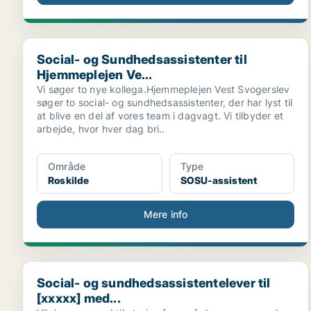
Social- og Sundhedsassistenter til Hjemmeplejen Ve..
Social- og Sundhedsassistenter til
Hjemmeplejen Ve...
Vi søger to nye kollega.Hjemmeplejen Vest Svogerslev
søger to social- og sundhedsassistenter, der har lyst til
at blive en del af vores team i dagvagt. Vi tilbyder et
arbejde, hvor hver dag bri..
Område
Type
Roskilde
SOSU-assistent
Mere info
Social- og sundhedsassistentelever til [xxxxx] med...
Social- og sundhedsassistentelever til
[xxxxx] med...