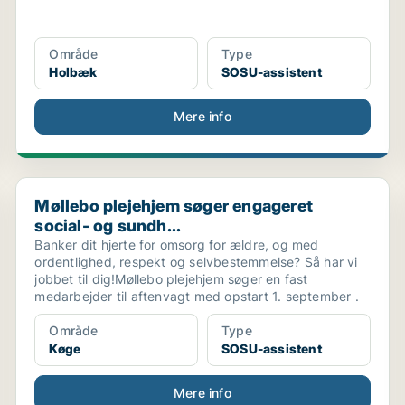
Område
Type
Holbæk
SOSU-assistent
Mere info
Møllebo plejehjem søger engageret social- og sundh...
Møllebo plejehjem søger engageret
social- og sundh...
Banker dit hjerte for omsorg for ældre, og med
ordentlighed, respekt og selvbestemmelse? Så har vi
jobbet til dig!Møllebo plejehjem søger en fast
medarbejder til aftenvagt med opstart 1. september .
Område
Type
Køge
SOSU-assistent
Mere info