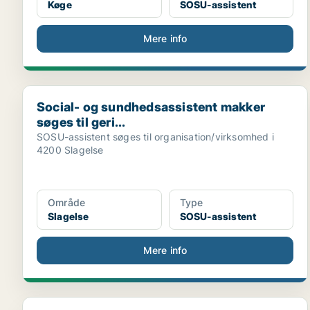
Køge
SOSU-assistent
Mere info
Social- og sundhedsassistent makker søges til geri...
Social- og sundhedsassistent makker
søges til geri...
SOSU-assistent søges til organisation/virksomhed i
4200 Slagelse
Område
Type
Slagelse
SOSU-assistent
Mere info
Social- og sundhedsassistent til dagvagt sødes til...