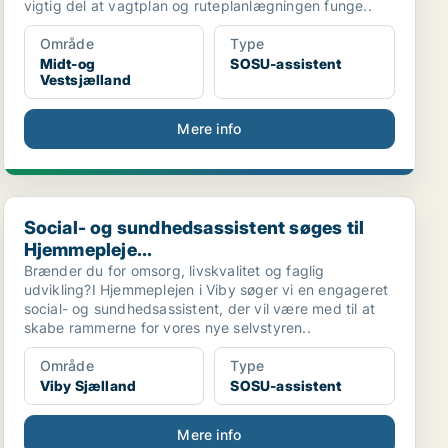
vigtig del at vagtplan og ruteplanlægningen funge..
Område
Type
Midt-og
SOSU-assistent
Vestsjælland
Mere info
Social- og sundhedsassistent søges til Hjemmepleje...
Social- og sundhedsassistent søges til
Hjemmepleje...
Brænder du for omsorg, livskvalitet og faglig
udvikling?I Hjemmeplejen i Viby søger vi en engageret
social- og sundhedsassistent, der vil være med til at
skabe rammerne for vores nye selvstyren..
Område
Type
Viby Sjælland
SOSU-assistent
Mere info