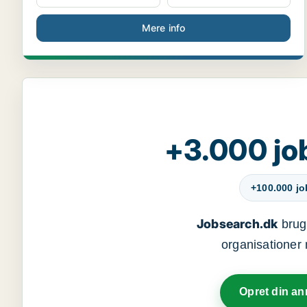
Mere info
+3.000 jo
+100.000 j
Jobsearch.dk
bruge
organisationer 
Opret din a