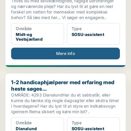
Trives du med selvstændighed, faglige udfordringer
og nærværende pleje? Har du lyst til at gøre en reel
forskel om natten for mennesker med komplekse
behov? Så læs med her… Vi søger en engagere..
Område
Type
Midt-og
SOSU-assistent
Vestsjælland
Mere info
1-2 handicaphjælperer med erfaring med heste søges...
1-2 handicaphjælperer med erfaring med
heste søges...
OMRÅDE: 4293 DianalundHar du et sabbatår, eller
kunne du tænke dig nogle dagvagter eller ekstra timer
i hverdagene? Har du lyst til at styre en indkøbsvogn
igennem Rema sikkert og køre min bil? .
Område
Type
Dianalund
SOSU-assistent