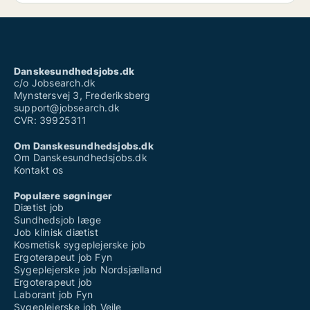
Danskesundhedsjobs.dk
c/o Jobsearch.dk
Mynstersvej 3, Frederiksberg
support@jobsearch.dk
CVR: 39925311
Om Danskesundhedsjobs.dk
Om Danskesundhedsjobs.dk
Kontakt os
Populære søgninger
Diætist job
Sundhedsjob læge
Job klinisk diætist
Kosmetisk sygeplejerske job
Ergoterapeut job Fyn
Sygeplejerske job Nordsjælland
Ergoterapeut job
Laborant job Fyn
Sygeplejerske job Vejle