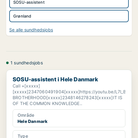
SOSU-assistent
Grønland
Se alle sundhedsjobs
1 sundhedsjobs
SOSU-assistent i Hele Danmark
SOSU-assistent i Hele Danmark
Call +[xxxxx]
[xxxxx]2347060491904[xxxxx]https://youtu.be/L7l_Bkl5
BROTHERHOOD[xxxxx]2348146278243[xxxxx]IT IS
OF THE COMMON KNOWLEDGE..
Område
Hele Danmark
Type