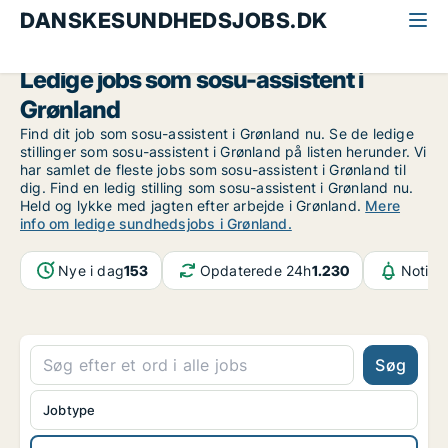
DANSKESUNDHEDSJOBS.DK
Alle sundhedsjobs
SOSU-assistent
Grønland
Ledige jobs som sosu-assistent i
Grønland
Find dit job som sosu-assistent i Grønland nu. Se de ledige
stillinger som sosu-assistent i Grønland på listen herunder. Vi
har samlet de fleste jobs som sosu-assistent i Grønland til
dig. Find en ledig stilling som sosu-assistent i Grønland nu.
Held og lykke med jagten efter arbejde i Grønland.
Mere
info om ledige sundhedsjobs i Grønland.
Nye i dag
153
Opdaterede 24h
1.230
Notifi
Søg
Jobtype