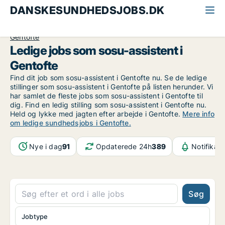
DANSKESUNDHEDSJOBS.DK
Alle sundhedsjobs
SOSU-assistent
Nordsjælland
Gentofte
Ledige jobs som sosu-assistent i
Gentofte
Find dit job som sosu-assistent i Gentofte nu. Se de ledige
stillinger som sosu-assistent i Gentofte på listen herunder. Vi
har samlet de fleste jobs som sosu-assistent i Gentofte til
dig. Find en ledig stilling som sosu-assistent i Gentofte nu.
Held og lykke med jagten efter arbejde i Gentofte.
Mere info
om ledige sundhedsjobs i Gentofte.
Nye i dag
91
Opdaterede 24h
389
Notifikat
Søg
Jobtype