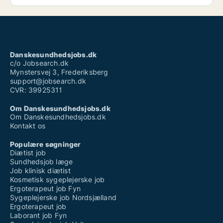
Danskesundhedsjobs.dk
c/o Jobsearch.dk
Mynstersvej 3, Frederiksberg
support@jobsearch.dk
CVR: 39925311
Om Danskesundhedsjobs.dk
Om Danskesundhedsjobs.dk
Kontakt os
Populære søgninger
Diætist job
Sundhedsjob læge
Job klinisk diætist
Kosmetisk sygeplejerske job
Ergoterapeut job Fyn
Sygeplejerske job Nordsjælland
Ergoterapeut job
Laborant job Fyn