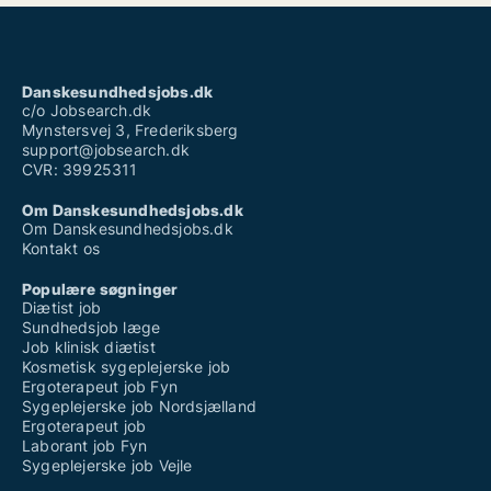
Danskesundhedsjobs.dk
c/o Jobsearch.dk
Mynstersvej 3, Frederiksberg
support@jobsearch.dk
CVR: 39925311
Om Danskesundhedsjobs.dk
Om Danskesundhedsjobs.dk
Kontakt os
Populære søgninger
Diætist job
Sundhedsjob læge
Job klinisk diætist
Kosmetisk sygeplejerske job
Ergoterapeut job Fyn
Sygeplejerske job Nordsjælland
Ergoterapeut job
Laborant job Fyn
Sygeplejerske job Vejle