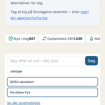
alternativer for dig.
Tag et kig på forslagene nedenfor – eller
start
din søgning forfra her
.
Nye i dag
927
Opdaterede 24h
1.235
Notifi
Søg
Jobtype
SOSU-assistent
Ferritslev Fyn
Se alle sundhedsjobs