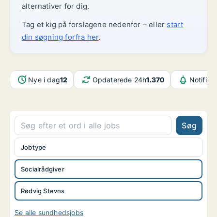
alternativer for dig.
Tag et kig på forslagene nedenfor – eller
start
din søgning forfra her
.
Nye i dag
12
Opdaterede 24h
1.370
Notifika
Søg
Jobtype
Socialrådgiver
Rødvig Stevns
Se alle sundhedsjobs