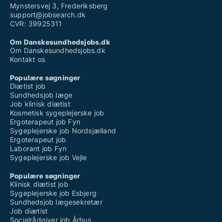
Mynstersvej 3, Frederiksberg
support@jobsearch.dk
CVR: 39925311
Om Danskesundhedsjobs.dk
Om Danskesundhedsjobs.dk
Kontakt os
Populære søgninger
Diætist job
Sundhedsjob læge
Job klinisk diætist
Kosmetisk sygeplejerske job
Ergoterapeut job Fyn
Sygeplejerske job Nordsjælland
Ergoterapeut job
Laborant job Fyn
Sygeplejerske job Vejle
Populære søgninger
Klinisk diætist job
Sygeplejerske job Esbjerg
Sundhedsjob lægesekretær
Job diætist
Socialrådgiver job Århus