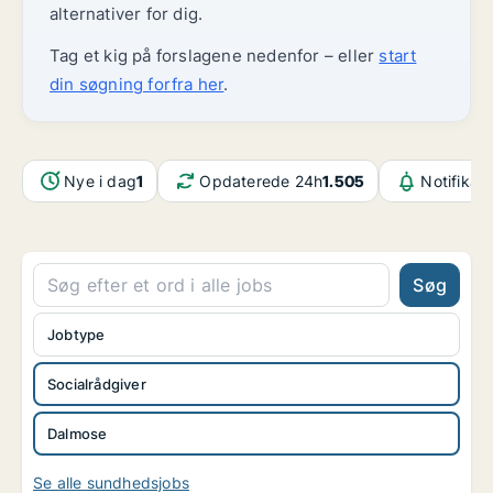
alternativer for dig.
Tag et kig på forslagene nedenfor – eller
start
din søgning forfra her
.
Nye i dag
1
Opdaterede 24h
1.505
Notifikat
Søg
Jobtype
Socialrådgiver
Dalmose
Se alle sundhedsjobs