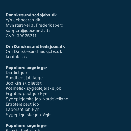
Danskesundhedsjobs.dk
c/o Jobsearch.dk
Mynstersvej 3, Frederiksberg
support@jobsearch.dk
CVR: 39925311
Om Danskesundhedsjobs.dk
Om Danskesundhedsjobs.dk
Kontakt os
Populære søgninger
Diætist job
Sundhedsjob læge
Job klinisk diætist
Kosmetisk sygeplejerske job
Ergoterapeut job Fyn
Sygeplejerske job Nordsjælland
Ergoterapeut job
Laborant job Fyn
Sygeplejerske job Vejle
Populære søgninger
Klinisk diætist job