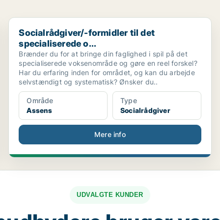
.
Socialrådgiver/-formidler til det specialiserede o...
Socialrådgiver/-formidler til det
specialiserede o...
Brænder du for at bringe din faglighed i spil på det
specialiserede voksenområde og gøre en reel forskel?
Har du erfaring inden for området, og kan du arbejde
selvstændigt og systematisk? Ønsker du..
Område
Type
Assens
Socialrådgiver
Mere info
UDVALGTE KUNDER