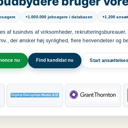
budbydere bruger vore
obsøgere
+1.000.000 jobsøgere i databasen
+1.200 ansætt
s af tusindvis af virksomheder, rekrutteringsbureauer, 
mv., der ønsker høj synlighed, flere henvendelser og b
nnonce nu
Find kandidat nu
Start ansættels