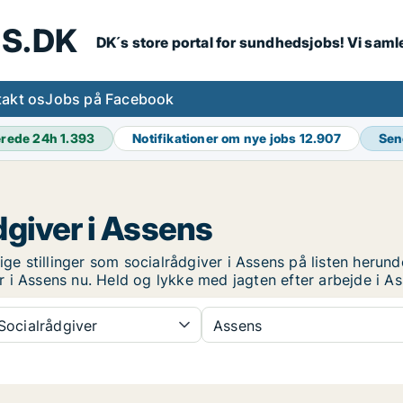
S.DK
DK´s store portal for sundhedsjobs! Vi samle
akt os
Jobs på Facebook
erede 24h
1.393
Notifikationer om nye jobs
12.907
Sen
dgiver i Assens
ige stillinger som socialrådgiver i Assens på listen herund
ver i Assens nu. Held og lykke med jagten efter arbejde i A
ocialrådgiver
Assens