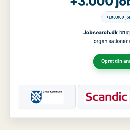
+3.000 jo
+100.000 j
Jobsearch.dk
bruge
organisationer 
Opret din a