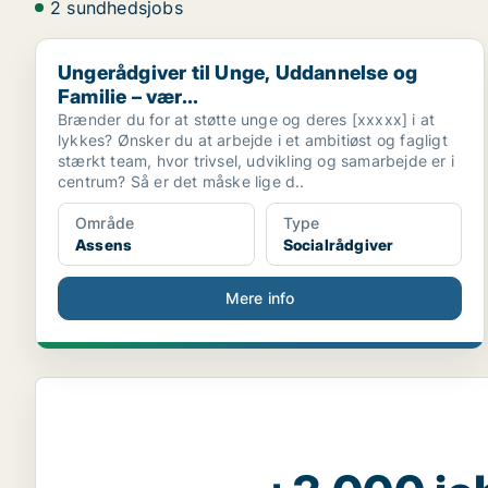
2 sundhedsjobs
Ungerådgiver til Unge, Uddannelse og Familie – vær..
Ungerådgiver til Unge, Uddannelse og
Familie – vær...
Brænder du for at støtte unge og deres [xxxxx] i at
lykkes? Ønsker du at arbejde i et ambitiøst og fagligt
stærkt team, hvor trivsel, udvikling og samarbejde er i
centrum? Så er det måske lige d..
Område
Type
Assens
Socialrådgiver
Mere info