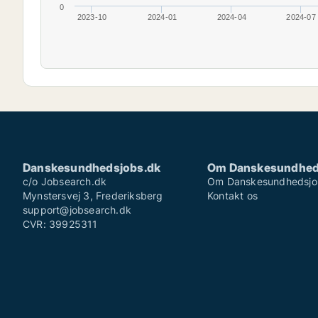
0
2023-10
2024-01
2024-04
2024-07
Danskesundhedsjobs.dk
Om Danskesundhed
c/o Jobsearch.dk
Om Danskesundhedsjo
Mynstersvej 3, Frederiksberg
Kontakt os
support@jobsearch.dk
CVR: 39925311