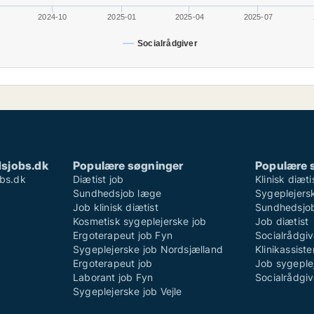
2024-10
2025-01
2025-04
2025-07
Socialrådgiver
sjobs.dk
Populære søgninger
Populære 
bs.dk
Diætist job
Klinisk diæti
Sundhedsjob læge
Sygeplejersk
Job klinisk diætist
Sundhedsjo
Kosmetisk sygeplejerske job
Job diætist
Ergoterapeut job Fyn
Socialrådgiv
Sygeplejerske job Nordsjælland
Klinikassist
Ergoterapeut job
Job sygeple
Laborant job Fyn
Socialrådgiv
Sygeplejerske job Vejle