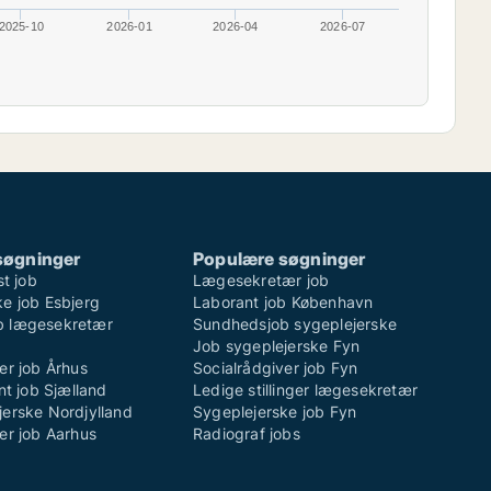
2025-10
2026-01
2026-04
2026-07
søgninger
Populære søgninger
st job
Lægesekretær job
e job Esbjerg
Laborant job København
b lægesekretær
Sundhedsjob sygeplejerske
Job sygeplejerske Fyn
er job Århus
Socialrådgiver job Fyn
ent job Sjælland
Ledige stillinger lægesekretær
jerske Nordjylland
Sygeplejerske job Fyn
er job Aarhus
Radiograf jobs