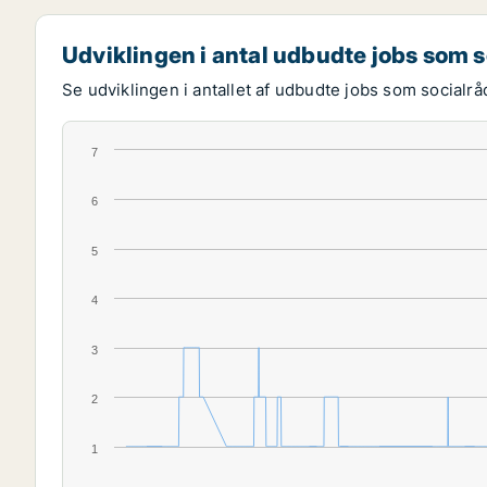
Udviklingen i antal udbudte jobs som s
Se udviklingen i antallet af udbudte jobs som socialrå
7
6
5
4
3
2
1