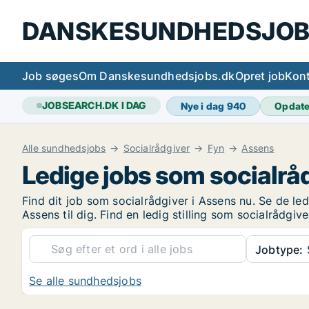
DANSKESUNDHEDSJOB
Job søges
Om Danskesundhedsjobs.dk
Opret job
Kont
JOBSEARCH.DK I DAG
Nye i dag
940
Opdat
Alle sundhedsjobs
Socialrådgiver
Fyn
Assens
Ledige jobs som socialrå
Find dit job som socialrådgiver i Assens nu. Se de led
Assens til dig. Find en ledig stilling som socialrådgi
Jobtype:
S
Se alle sundhedsjobs