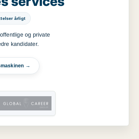
s services
elser årligt
offentlige og private
edre kandidater.
esmaskinen →