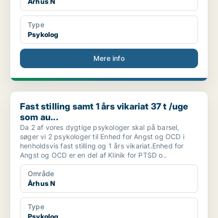
Århus N
Type
Psykolog
Mere info
Fast stilling samt 1 års vikariat 37 t /uge som au...
Fast stilling samt 1 års vikariat 37 t /uge
som au...
Da 2 af vores dygtige psykologer skal på barsel,
søger vi 2 psykologer til Enhed for Angst og OCD i
henholdsvis fast stilling og 1 års vikariat.Enhed for
Angst og OCD er en del af Klinik for PTSD o..
Område
Århus N
Type
Psykolog