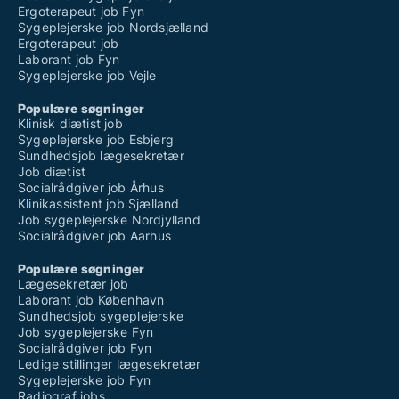
Ergoterapeut job Fyn
Sygeplejerske job Nordsjælland
Ergoterapeut job
Laborant job Fyn
Sygeplejerske job Vejle
Populære søgninger
Klinisk diætist job
Sygeplejerske job Esbjerg
Sundhedsjob lægesekretær
Job diætist
Socialrådgiver job Århus
Klinikassistent job Sjælland
Job sygeplejerske Nordjylland
Socialrådgiver job Aarhus
Populære søgninger
Lægesekretær job
Laborant job København
Sundhedsjob sygeplejerske
Job sygeplejerske Fyn
Socialrådgiver job Fyn
Ledige stillinger lægesekretær
Sygeplejerske job Fyn
Radiograf jobs