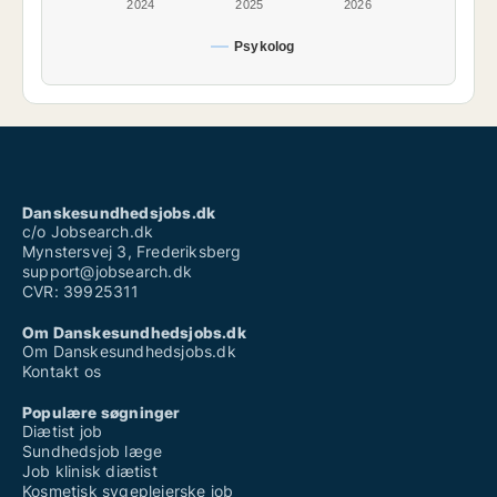
2024
2025
2026
Psykolog
Danskesundhedsjobs.dk
c/o Jobsearch.dk
Mynstersvej 3, Frederiksberg
support@jobsearch.dk
CVR: 39925311
Om Danskesundhedsjobs.dk
Om Danskesundhedsjobs.dk
Kontakt os
Populære søgninger
Diætist job
Sundhedsjob læge
Job klinisk diætist
Kosmetisk sygeplejerske job