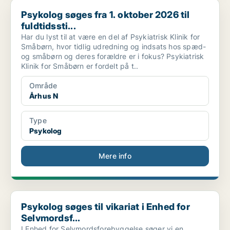
Psykolog søges fra 1. oktober 2026 til fuldtidssti...
Psykolog søges fra 1. oktober 2026 til
fuldtidssti...
Har du lyst til at være en del af Psykiatrisk Klinik for
Småbørn, hvor tidlig udredning og indsats hos spæd-
og småbørn og deres forældre er i fokus? Psykiatrisk
Klinik for Småbørn er fordelt på t..
Område
Århus N
Type
Psykolog
Mere info
Psykolog søges til vikariat i Enhed for Selvmordsf...
Psykolog søges til vikariat i Enhed for
Selvmordsf...
I Enhed for Selvmordsforebyggelse søger vi en