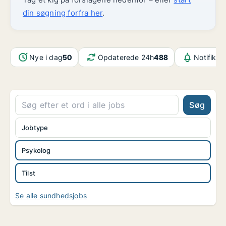
din søgning forfra her
.
Nye i dag
50
Opdaterede 24h
488
Notifikat
Søg
Jobtype
Psykolog
Tilst
Se alle sundhedsjobs