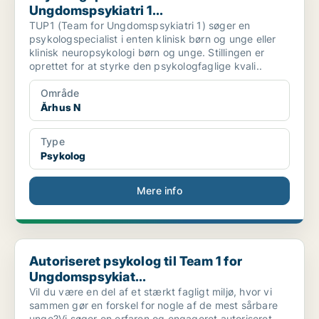
Ungdomspsykiatri 1...
TUP1 (Team for Ungdomspsykiatri 1) søger en
psykologspecialist i enten klinisk børn og unge eller
klinisk neuropsykologi børn og unge. Stillingen er
oprettet for at styrke den psykologfaglige kvali..
Område
Århus N
Type
Psykolog
Mere info
Autoriseret psykolog til Team 1 for Ungdomspsykiat...
Autoriseret psykolog til Team 1 for
Ungdomspsykiat...
Vil du være en del af et stærkt fagligt miljø, hvor vi
sammen gør en forskel for nogle af de mest sårbare
unge?Vi søger en erfaren og engageret autoriseret