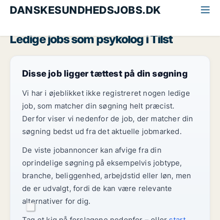
DANSKESUNDHEDSJOBS.DK
Alle sundhedsjobs
Psykolog
Århus
Tilst
Ledige jobs som psykolog i Tilst
Disse job ligger tættest på din søgning
Vi har i øjeblikket ikke registreret nogen ledige
job, som matcher din søgning helt præcist.
Derfor viser vi nedenfor de job, der matcher din
søgning bedst ud fra det aktuelle jobmarked.
De viste jobannoncer kan afvige fra din
oprindelige søgning på eksempelvis jobtype,
branche, beliggenhed, arbejdstid eller løn, men
de er udvalgt, fordi de kan være relevante
alternativer for dig.
Tag et kig på forslagene nedenfor – eller
start