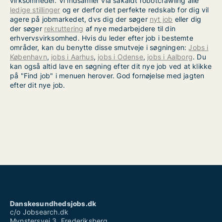
virksomheder. Vi indsamler via såkaldt robotcrawling alle
ledige stillinger
og er derfor det perfekte redskab for dig vil
agere på jobmarkedet, dvs dig der søger
nyt job
eller dig
der søger
rekruttering
af nye medarbejdere til din
erhvervsvirksomhed. Hvis du leder efter job i bestemte
områder, kan du benytte disse smutveje i søgningen:
Jobs i
København
,
jobs i Aarhus
,
jobs i Odense
,
jobs i Aalborg
. Du
kan også altid lave en søgning efter dit nye job ved at klikke
på "Find job" i menuen herover. God fornøjelse med jagten
efter dit nye job.
Danskesundhedsjobs.dk
c/o Jobsearch.dk
Mynstersvej 3, Frederiksberg