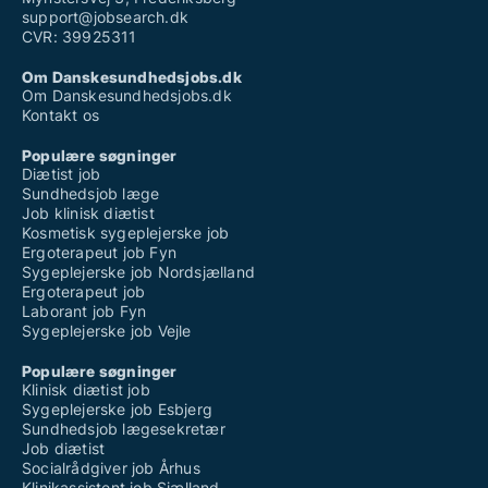
support@jobsearch.dk
CVR: 39925311
Om Danskesundhedsjobs.dk
Om Danskesundhedsjobs.dk
Kontakt os
Populære søgninger
Diætist job
Sundhedsjob læge
Job klinisk diætist
Kosmetisk sygeplejerske job
Ergoterapeut job Fyn
Sygeplejerske job Nordsjælland
Ergoterapeut job
Laborant job Fyn
Sygeplejerske job Vejle
Populære søgninger
Klinisk diætist job
Sygeplejerske job Esbjerg
Sundhedsjob lægesekretær
Job diætist
Socialrådgiver job Århus
Klinikassistent job Sjælland