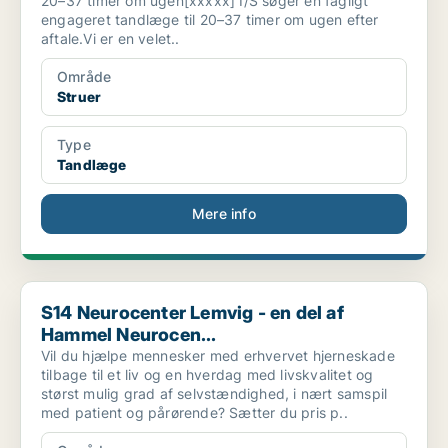
20–37 timer om ugen[xxxxx] I/S søger en fagligt
engageret tandlæge til 20–37 timer om ugen efter
aftale.Vi er en velet..
Område
Struer
Type
Tandlæge
Mere info
S14 Neurocenter Lemvig - en del af Hammel Neurocen...
S14 Neurocenter Lemvig - en del af
Hammel Neurocen...
Vil du hjælpe mennesker med erhvervet hjerneskade
tilbage til et liv og en hverdag med livskvalitet og
størst mulig grad af selvstændighed, i nært samspil
med patient og pårørende? Sætter du pris p..