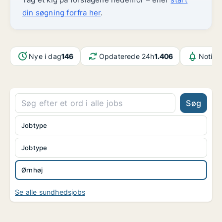
din søgning forfra her
.
Nye i dag
146
Opdaterede 24h
1.406
Notifi
Søg
Jobtype
Jobtype
Ørnhøj
Se alle sundhedsjobs