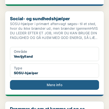
Social- og sundhedshjælper
Social- og sundhedshjælper
SOSU-hjælper i primært aftenvagt søges– til et sted,
hvor du ikke brænder ud, men brænder igennemHVIS
DU LEDER EFTER ET JOB, HVOR DU KAN BRUGE DIN
FAGLIGHED OG GÅ HJEM MED GOD ENERGI, SÅ LÆ..
Område
Vestjylland
Type
SOSU-hjælper
Mere info
Drømmer du om at komme ud og se verden?
Drømmer du om at komme ud og se