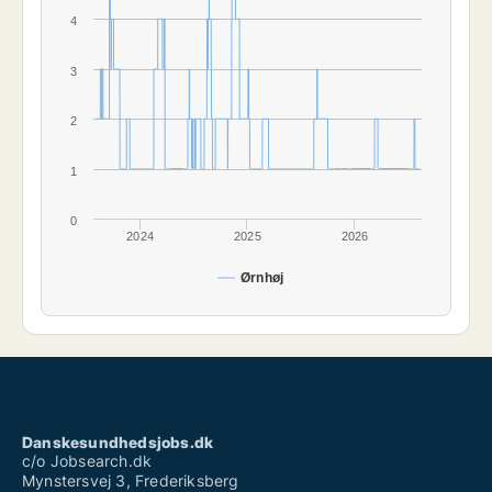
4
3
2
1
0
2024
2025
2026
Ørnhøj
Danskesundhedsjobs.dk
c/o Jobsearch.dk
Mynstersvej 3, Frederiksberg