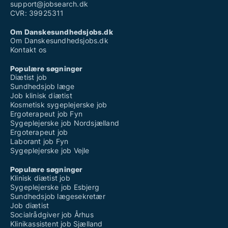
support@jobsearch.dk
CVR: 39925311
Om Danskesundhedsjobs.dk
Om Danskesundhedsjobs.dk
Kontakt os
Populære søgninger
Diætist job
Sundhedsjob læge
Job klinisk diætist
Kosmetisk sygeplejerske job
Ergoterapeut job Fyn
Sygeplejerske job Nordsjælland
Ergoterapeut job
Laborant job Fyn
Sygeplejerske job Vejle
Populære søgninger
Klinisk diætist job
Sygeplejerske job Esbjerg
Sundhedsjob lægesekretær
Job diætist
Socialrådgiver job Århus
Klinikassistent job Sjælland