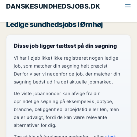
DANSKESUNDHEDSJOBS.DK
Alle sundhedsjobs
Vestjylland
Ørnhøj
Ledige sundhedsjobs i Ørnhøj
Disse job ligger tættest på din søgning
Vi har i øjeblikket ikke registreret nogen ledige
job, som matcher din søgning helt præcist.
Derfor viser vi nedenfor de job, der matcher din
søgning bedst ud fra det aktuelle jobmarked.
De viste jobannoncer kan afvige fra din
oprindelige søgning på eksempelvis jobtype,
branche, beliggenhed, arbejdstid eller løn, men
de er udvalgt, fordi de kan være relevante
alternativer for dig.
Tag et kig på forslagene nedenfor – eller
start