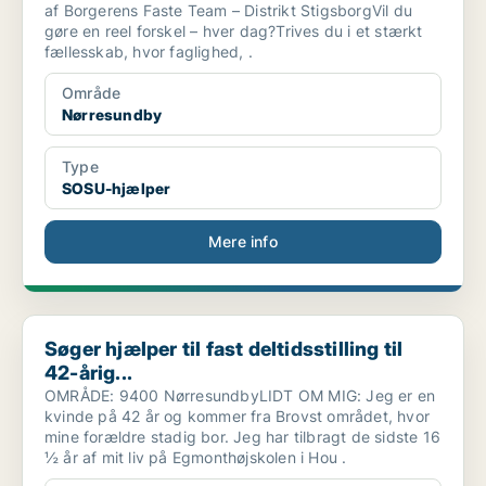
af Borgerens Faste Team – Distrikt StigsborgVil du
gøre en reel forskel – hver dag?Trives du i et stærkt
fællesskab, hvor faglighed, .
Område
Nørresundby
Type
SOSU-hjælper
Mere info
Søger hjælper til fast deltidsstilling til 42-årig...
Søger hjælper til fast deltidsstilling til
42-årig...
OMRÅDE: 9400 NørresundbyLIDT OM MIG: Jeg er en
kvinde på 42 år og kommer fra Brovst området, hvor
mine forældre stadig bor. Jeg har tilbragt de sidste 16
½ år af mit liv på Egmonthøjskolen i Hou .