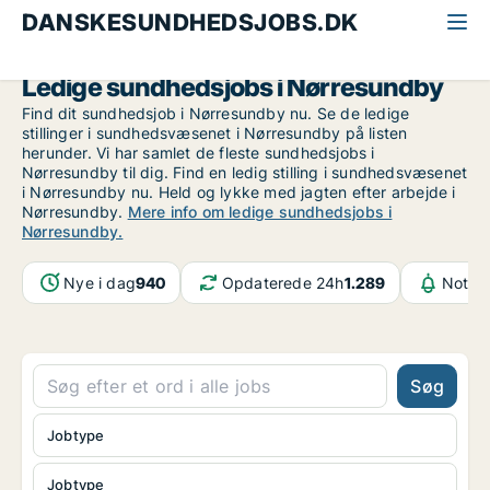
DANSKESUNDHEDSJOBS.DK
Alle sundhedsjobs
Nordjylland
Nørresundby
Ledige sundhedsjobs i Nørresundby
Find dit sundhedsjob i Nørresundby nu. Se de ledige
stillinger i sundhedsvæsenet i Nørresundby på listen
herunder. Vi har samlet de fleste sundhedsjobs i
Nørresundby til dig. Find en ledig stilling i sundhedsvæsenet
i Nørresundby nu. Held og lykke med jagten efter arbejde i
Nørresundby.
Mere info om ledige sundhedsjobs i
Nørresundby.
Nye i dag
940
Opdaterede 24h
1.289
Notifi
Søg
Jobtype
Jobtype