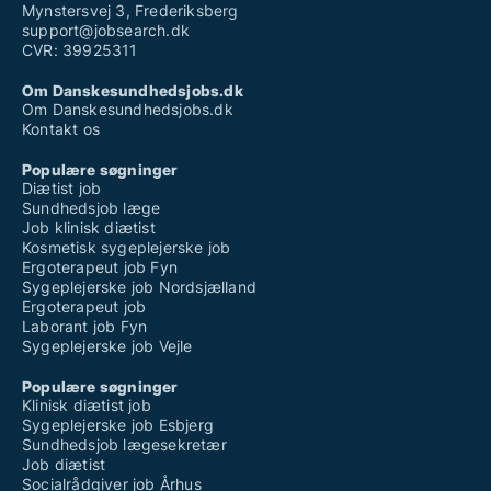
Mynstersvej 3, Frederiksberg
support@jobsearch.dk
CVR: 39925311
Om Danskesundhedsjobs.dk
Om Danskesundhedsjobs.dk
Kontakt os
Populære søgninger
Diætist job
Sundhedsjob læge
Job klinisk diætist
Kosmetisk sygeplejerske job
Ergoterapeut job Fyn
Sygeplejerske job Nordsjælland
Ergoterapeut job
Laborant job Fyn
Sygeplejerske job Vejle
Populære søgninger
Klinisk diætist job
Sygeplejerske job Esbjerg
Sundhedsjob lægesekretær
Job diætist
Socialrådgiver job Århus