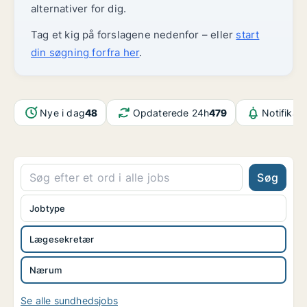
alternativer for dig.
Tag et kig på forslagene nedenfor – eller
start
din søgning forfra her
.
Nye i dag
48
Opdaterede 24h
479
Notifikat
Søg
Jobtype
Lægesekretær
Nærum
Se alle sundhedsjobs