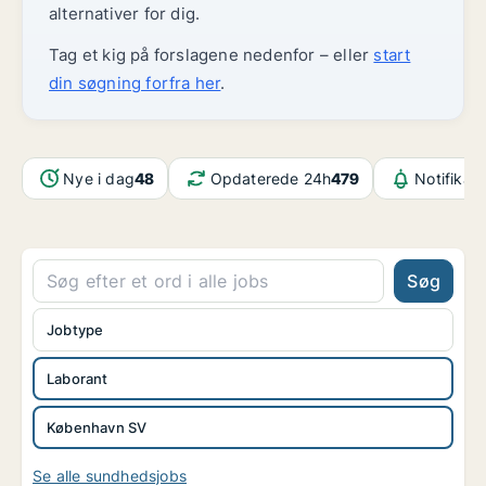
alternativer for dig.
Tag et kig på forslagene nedenfor – eller
start
din søgning forfra her
.
Nye i dag
48
Opdaterede 24h
479
Notifikat
Søg
Jobtype
Laborant
København SV
Se alle sundhedsjobs