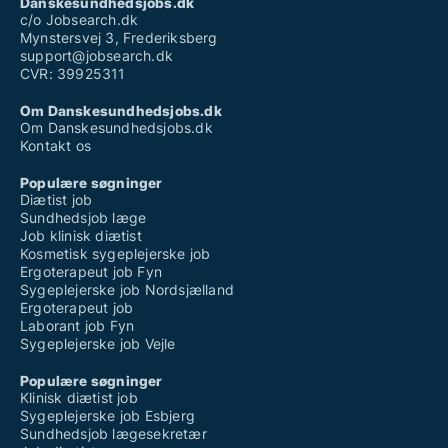
Danskesundhedsjobs.dk
c/o Jobsearch.dk
Mynstersvej 3, Frederiksberg
support@jobsearch.dk
CVR: 39925311
Om Danskesundhedsjobs.dk
Om Danskesundhedsjobs.dk
Kontakt os
Populære søgninger
Diætist job
Sundhedsjob læge
Job klinisk diætist
Kosmetisk sygeplejerske job
Ergoterapeut job Fyn
Sygeplejerske job Nordsjælland
Ergoterapeut job
Laborant job Fyn
Sygeplejerske job Vejle
Populære søgninger
Klinisk diætist job
Sygeplejerske job Esbjerg
Sundhedsjob lægesekretær