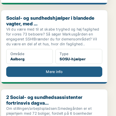
Social- og sundhedshjælper i blandede vagter, med ...
Social- og sundhedshjælper i blandede
vagter, med ...
Vil du være med til at skabe tryghed og høj faglighed
for vores 73 beboere? Så søger Markusgården en
engageret SSH!Brænder du for demensområdet? Vil
du være en del af et hus, hvor din faglighed..
Område
Type
Aalborg
SOSU-hjælper
Mere info
2 Social- og sundhedsassistenter fortrinsvis dagva...
2 Social- og sundhedsassistenter
fortrinsvis dagva...
Om stillingen/arbejdspladsen:Smedegården er et
plejehjem med 72 boliger, fordelt på 6 boenheder