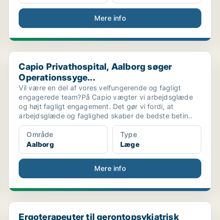
Mere info
Capio Privathospital, Aalborg søger Operationssyge...
Capio Privathospital, Aalborg søger
Operationssyge...
Vil være en del af vores velfungerende og fagligt
engagerede team?På Capio vægter vi arbejdsglæde
og højt fagligt engagement. Det gør vi fordi, at
arbejdsglæde og faglighed skaber de bedste betin..
Område
Type
Aalborg
Læge
Mere info
Ergoterapeuter til gerontopsykiatrisk plejehjem – ...
Ergoterapeuter til gerontopsykiatrisk