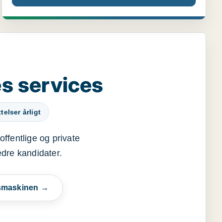
s services
elser årligt
offentlige og private
edre kandidater.
esmaskinen →