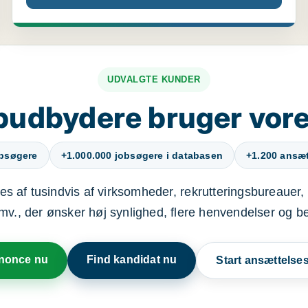
UDVALGTE KUNDER
budbydere bruger vore
obsøgere
+1.000.000 jobsøgere i databasen
+1.200 ansætt
s af tusindvis af virksomheder, rekrutteringsbureauer, 
mv., der ønsker høj synlighed, flere henvendelser og b
nnonce nu
Find kandidat nu
Start ansættels