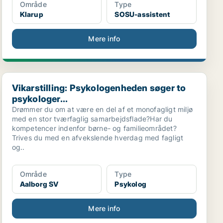
Område
Type
Klarup
SOSU-assistent
Mere info
Vikarstilling: Psykologenheden søger to psykologer...
Vikarstilling: Psykologenheden søger to
psykologer...
Drømmer du om at være en del af et monofagligt miljø
med en stor tværfaglig samarbejdsflade?Har du
kompetencer indenfor børne- og familieområdet?
Trives du med en afvekslende hverdag med fagligt
og..
Område
Type
Aalborg SV
Psykolog
Mere info