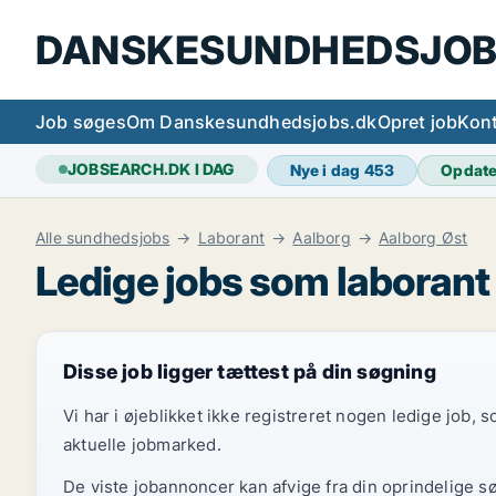
DANSKESUNDHEDSJOB
Job søges
Om Danskesundhedsjobs.dk
Opret job
Kont
JOBSEARCH.DK I DAG
Nye i dag
453
Opdat
Alle sundhedsjobs
Laborant
Aalborg
Aalborg Øst
Ledige jobs som laborant 
Disse job ligger tættest på din søgning
Vi har i øjeblikket ikke registreret nogen ledige job,
aktuelle jobmarked.
De viste jobannoncer kan afvige fra din oprindelige s