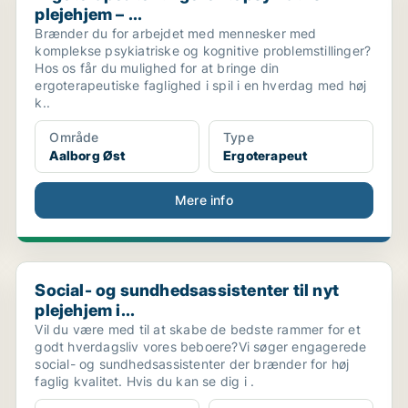
plejehjem – ...
Brænder du for arbejdet med mennesker med
komplekse psykiatriske og kognitive problemstillinger?
Hos os får du mulighed for at bringe din
ergoterapeutiske faglighed i spil i en hverdag med høj
k..
Område
Type
Aalborg Øst
Ergoterapeut
Mere info
Social- og sundhedsassistenter til nyt plejehjem i...
Social- og sundhedsassistenter til nyt
plejehjem i...
Vil du være med til at skabe de bedste rammer for et
godt hverdagsliv vores beboere?Vi søger engagerede
social- og sundhedsassistenter der brænder for høj
faglig kvalitet. Hvis du kan se dig i .