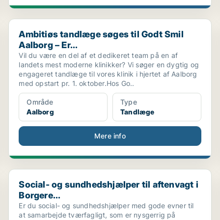
Ambitiøs tandlæge søges til Godt Smil Aalborg – Er...
Ambitiøs tandlæge søges til Godt Smil
Aalborg – Er...
Vil du være en del af et dedikeret team på en af
landets mest moderne klinikker? Vi søger en dygtig og
engageret tandlæge til vores klinik i hjertet af Aalborg
med opstart pr. 1. oktober.Hos Go..
Område
Type
Aalborg
Tandlæge
Mere info
.
Social- og sundhedshjælper til aftenvagt i Borgere...
Social- og sundhedshjælper til aftenvagt i
Borgere...
Er du social- og sundhedshjælper med gode evner til
at samarbejde tværfagligt, som er nysgerrig på