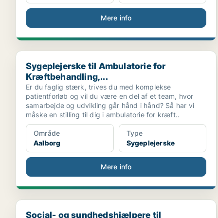
Mere info
Sygeplejerske til Ambulatorie for Kræftbehandling,...
Sygeplejerske til Ambulatorie for
Kræftbehandling,...
Er du faglig stærk, trives du med komplekse
patientforløb og vil du være en del af et team, hvor
samarbejde og udvikling går hånd i hånd? Så har vi
måske en stilling til dig i ambulatorie for kræft..
Område
Type
Aalborg
Sygeplejerske
Mere info
Social- og sundhedshjælpere til fortrinsvis aftenv...
Social- og sundhedshjælpere til