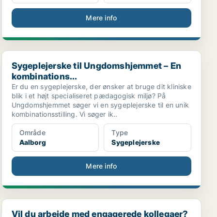
Mere info
Sygeplejerske til Ungdomshjemmet – En kombinations...
Sygeplejerske til Ungdomshjemmet – En
kombinations...
Er du en sygeplejerske, der ønsker at bruge dit kliniske
blik i et højt specialiseret pædagogisk miljø? På
Ungdomshjemmet søger vi en sygeplejerske til en unik
kombinationsstilling. Vi søger ik..
Område
Type
Aalborg
Sygeplejerske
Mere info
Vil du arbejde med engagerede kollegaer? Botilbudd...
Vil du arbejde med engagerede kollegaer?