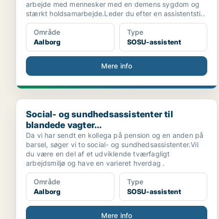
arbejde med mennesker med en demens sygdom og
stærkt holdsamarbejde.Leder du efter en assistentsti..
Område
Type
Aalborg
SOSU-assistent
Mere info
Social- og sundhedsassistenter til blandede vagter...
Social- og sundhedsassistenter til
blandede vagter...
Da vi har sendt en kollega på pension og en anden på
barsel, søger vi to social- og sundhedsassistenter.Vil
du være en del af et udviklende tværfagligt
arbejdsmiljø og have en varieret hverdag .
Område
Type
Aalborg
SOSU-assistent
Mere info