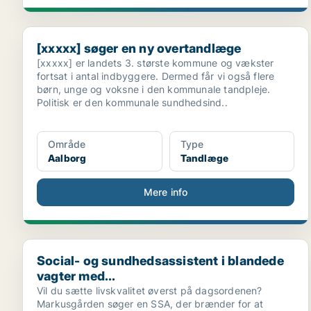
[xxxxx] søger en ny overtandlæge
[xxxxx] søger en ny overtandlæge
[xxxxx] er landets 3. største kommune og vækster
fortsat i antal indbyggere. Dermed får vi også flere
børn, unge og voksne i den kommunale tandpleje.
Politisk er den kommunale sundhedsind..
Område
Type
Aalborg
Tandlæge
Mere info
Social- og sundhedsassistent i blandede vagter med..
Social- og sundhedsassistent i blandede
vagter med...
Vil du sætte livskvalitet øverst på dagsordenen?
Markusgården søger en SSA, der brænder for at