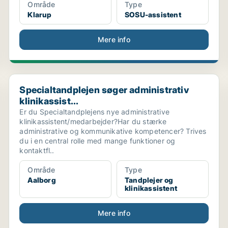
Område
Type
Klarup
SOSU-assistent
Mere info
Specialtandplejen søger administrativ klinikassist...
Specialtandplejen søger administrativ
klinikassist...
Er du Specialtandplejens nye administrative
klinikassistent/medarbejder?Har du stærke
administrative og kommunikative kompetencer? Trives
du i en central rolle med mange funktioner og
kontaktfl..
Område
Type
Aalborg
Tandplejer og
klinikassistent
Mere info