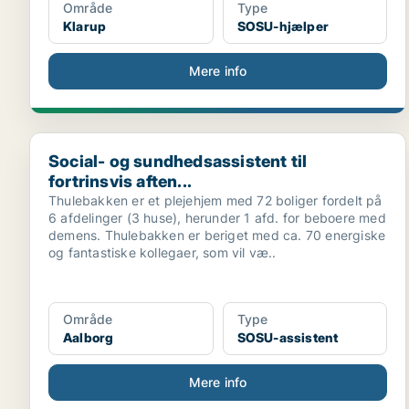
Område
Type
Klarup
SOSU-hjælper
Mere info
Social- og sundhedsassistent til fortrinsvis aften...
Social- og sundhedsassistent til
fortrinsvis aften...
Thulebakken er et plejehjem med 72 boliger fordelt på
6 afdelinger (3 huse), herunder 1 afd. for beboere med
demens. Thulebakken er beriget med ca. 70 energiske
og fantastiske kollegaer, som vil væ..
Område
Type
Aalborg
SOSU-assistent
Mere info