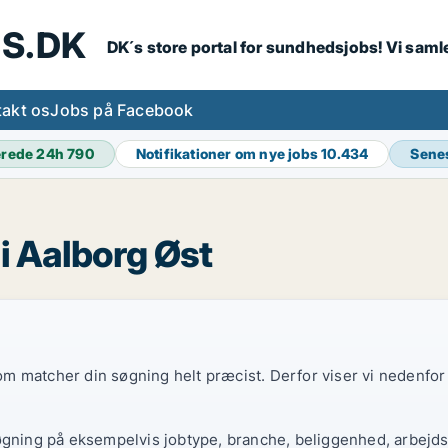
S.DK
DK´s store portal for sundhedsjobs! Vi samle
akt os
Jobs på Facebook
erede 24h
790
Notifikationer om nye jobs
10.434
Sene
i Aalborg Øst
 som matcher din søgning helt præcist. Derfor viser vi nedenfo
øgning på eksempelvis jobtype, branche, beliggenhed, arbejdst