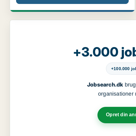
+3.000 jo
+100.000 j
Jobsearch.dk
bruge
organisationer 
Opret din a