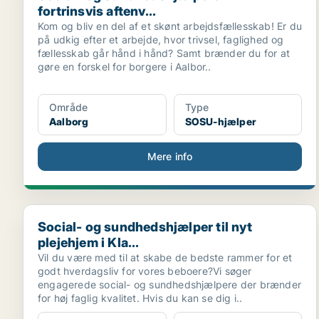
fortrinsvis aftenv...
Kom og bliv en del af et skønt arbejdsfællesskab! Er du
på udkig efter et arbejde, hvor trivsel, faglighed og
fællesskab går hånd i hånd? Samt brænder du for at
gøre en forskel for borgere i Aalbor..
Område
Type
Aalborg
SOSU-hjælper
Mere info
Social- og sundhedshjælper til nyt plejehjem i Kla...
Social- og sundhedshjælper til nyt
plejehjem i Kla...
Vil du være med til at skabe de bedste rammer for et
godt hverdagsliv for vores beboere?Vi søger
engagerede social- og sundhedshjælpere der brænder
for høj faglig kvalitet. Hvis du kan se dig i..