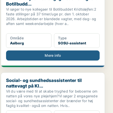
Botilbudd...
Vi søger to nye kollegaer til Botilbuddet Kridtsløjfen:2
faste stillinger på 37 timer/uge pr. den 1. oktober
2026. Arbejdstiden er blandede vagter, med dag- og
aften samt weekendarbejde (hver a..
Område
Type
Aalborg
SOSU-assistent
Mere info
Social- og sundhedsassistenter til nattevagt på Kl...
Social- og sundhedsassistenter til
nattevagt på Kl...
Vil du være med til at skabe tryghed for beboerne om
natten på vores nye plejehjem?Vi søger 2 engagerede
social- og sundhedsassistenter der brænder for høj
faglig kvalitet- også om natten. Hvis..