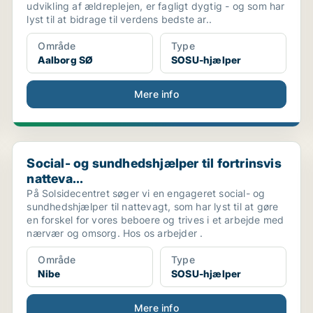
udvikling af ældreplejen, er fagligt dygtig - og som har
lyst til at bidrage til verdens bedste ar..
Område
Type
Aalborg SØ
SOSU-hjælper
Mere info
Social- og sundhedshjælper til fortrinsvis natteva...
Social- og sundhedshjælper til fortrinsvis
natteva...
På Solsidecentret søger vi en engageret social- og
sundhedshjælper til nattevagt, som har lyst til at gøre
en forskel for vores beboere og trives i et arbejde med
nærvær og omsorg. Hos os arbejder .
Område
Type
Nibe
SOSU-hjælper
Mere info