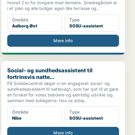
hvoraf 2 er for borgere med demens. Smedegården er
i et plan og alle boliger egen lille terrasse og..
Område
Type
Aalborg Øst
SOSU-assistent
Mere info
Social- og sundhedsassistent til fortrinsvis natte...
Social- og sundhedsassistent til
fortrinsvis natte...
På Solsidecentret søger vi en engageret social- og
sundhedsassistent til nattevagt, som har lyst til at gøre
en forskel for vores beboere og samtidig udvikle sig
sammen med kollegerne. Hos os arbej..
Område
Type
Nibe
SOSU-assistent
Mere info