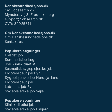
Danskesundhedsjobs.dk
c/o Jobsearch.dk
Mynstersvej 3, Frederiksberg
support@jobsearch.dk
CVR: 39925311
Om Danskesundhedsjobs.dk
Om Danskesundhedsjobs.dk
Kontakt os
Populære søgninger
Diætist job
Sundhedsjob læge
Job klinisk diætist
Kosmetisk sygeplejerske job
Ergoterapeut job Fyn
Sygeplejerske job Nordsjælland
Ergoterapeut job
Laborant job Fyn
Sygeplejerske job Vejle
Populære søgninger
Klinisk diætist job
Sygeplejerske job Esbjerg