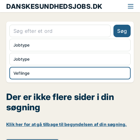
DANSKESUNDHEDSJOBS.DK
Søg
Jobtype
Jobtype
Veflinge
Der er ikke flere sider i din
søgning
Klik her for at gå tilbage til begyndelsen af din søgning.