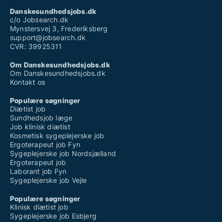
Danskesundhedsjobs.dk
c/o Jobsearch.dk
Mynstersvej 3, Frederiksberg
support@jobsearch.dk
CVR: 39925311
Om Danskesundhedsjobs.dk
Om Danskesundhedsjobs.dk
Kontakt os
Populære søgninger
Diætist job
Sundhedsjob læge
Job klinisk diætist
Kosmetisk sygeplejerske job
Ergoterapeut job Fyn
Sygeplejerske job Nordsjælland
Ergoterapeut job
Laborant job Fyn
Sygeplejerske job Vejle
Populære søgninger
Klinisk diætist job
Sygeplejerske job Esbjerg