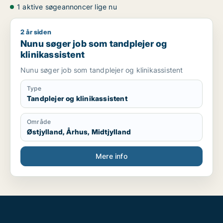
1 aktive søgeannoncer lige nu
2 år siden
Nunu søger job som tandplejer og klinikassistent
Nunu søger job som tandplejer og
klinikassistent
Nunu søger job som tandplejer og klinikassistent
Type
Tandplejer og klinikassistent
Område
Østjylland, Århus, Midtjylland
Mere info