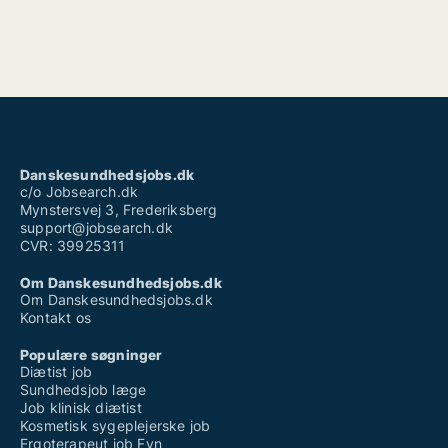
Danskesundhedsjobs.dk
c/o Jobsearch.dk
Mynstersvej 3, Frederiksberg
support@jobsearch.dk
CVR: 39925311
Om Danskesundhedsjobs.dk
Om Danskesundhedsjobs.dk
Kontakt os
Populære søgninger
Diætist job
Sundhedsjob læge
Job klinisk diætist
Kosmetisk sygeplejerske job
Ergoterapeut job Fyn