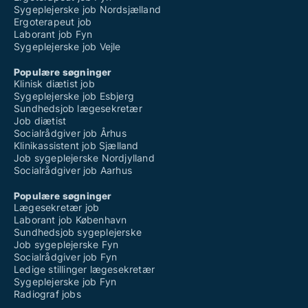
Sygeplejerske job Nordsjælland
Ergoterapeut job
Laborant job Fyn
Sygeplejerske job Vejle
Populære søgninger
Klinisk diætist job
Sygeplejerske job Esbjerg
Sundhedsjob lægesekretær
Job diætist
Socialrådgiver job Århus
Klinikassistent job Sjælland
Job sygeplejerske Nordjylland
Socialrådgiver job Aarhus
Populære søgninger
Lægesekretær job
Laborant job København
Sundhedsjob sygeplejerske
Job sygeplejerske Fyn
Socialrådgiver job Fyn
Ledige stillinger lægesekretær
Sygeplejerske job Fyn
Radiograf jobs