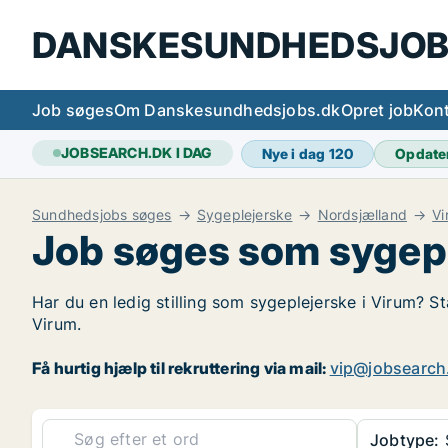
DANSKESUNDHEDSJOB
Job søges
Om Danskesundhedsjobs.dk
Opret job
Kont
JOBSEARCH.DK I DAG
Nye i dag
120
Opdate
Sundhedsjobs søges
Sygeplejerske
Nordsjælland
Vi
Job søges som sygepl
Har du en ledig stilling som sygeplejerske i Virum? St
Virum.
Få hurtig hjælp til rekruttering via mail:
vip@jobsearch
Jobtype: