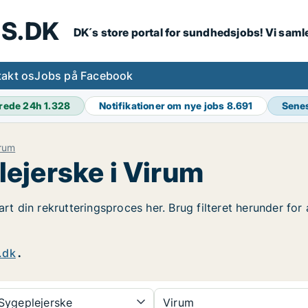
S.DK
DK´s store portal for sundhedsjobs! Vi samle
akt os
Jobs på Facebook
rede 24h
1.328
Notifikationer om nye jobs
8.691
Sene
rum
ejerske i Virum
art din rekrutteringsproces her. Brug filteret herunder fo
.dk
.
Sygeplejerske
Virum