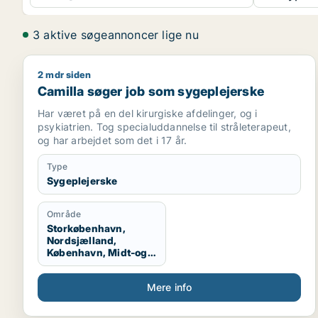
3 aktive søgeannoncer lige nu
2 mdr siden
Camilla søger job som sygeplejerske
Camilla søger job som sygeplejerske
Har været på en del kirurgiske afdelinger, og i
psykiatrien. Tog specialuddannelse til stråleterapeut,
og har arbejdet som det i 17 år.
Type
Sygeplejerske
Område
Storkøbenhavn,
Nordsjælland,
København, Midt-og
Vestsjælland,
Sydsjælland
Mere info