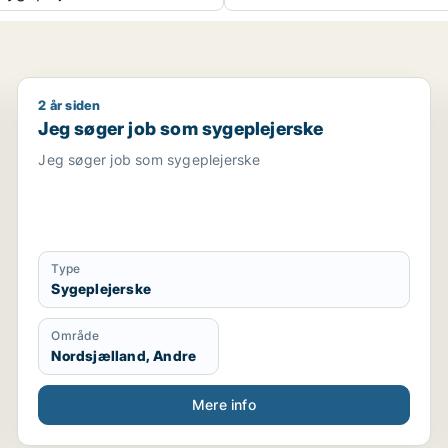
2 år siden
Jeg søger job som sygeplejerske
Jeg søger job som sygeplejerske
Jeg søger job som sygeplejerske
Type
Sygeplejerske
Område
Nordsjælland, Andre
Mere info