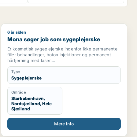
6 år siden
Mona søger job som sygeplejerske
Mona søger job som sygeplejerske
Er kosmetisk sygeplejerske indenfor ikke permanente
filler behandlinger, botox injektioner og permanent
hårfjerning med laser.
Ønsker at arbejde indenfor kosmetisk sygepleje og
gerne udvide mine kompetencer.
Type
Har arbejdet indenfor branchen siden juli 2018.
Sygeplejerske
Område
Storkøbenhavn,
Nordsjælland, Hele
Sjælland
Mere info