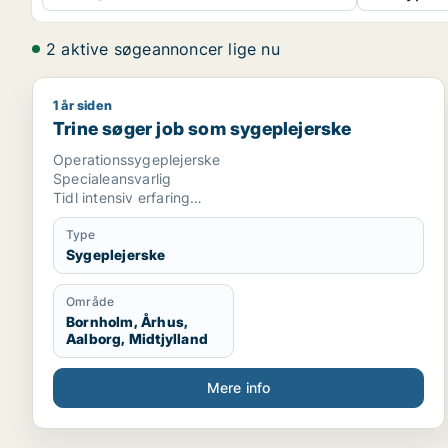
2 aktive søgeannoncer lige nu
1 år siden
Trine søger job som sygeplejerske
Trine søger job som sygeplejerske
Operationssygeplejerske
Specialeansvarlig
Tidl intensiv erfaring
Medstifter af nyåbnet privatklinik
Type
Sygeplejerske
Område
Bornholm, Århus,
Aalborg, Midtjylland
Mere info