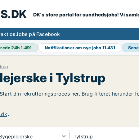
S.DK
DK´s store portal for sundhedsjobs! Vi samle
akt os
Jobs på Facebook
erede 24h
1.491
Notifikationer om nye jobs
11.431
Sene
trup
ejerske i Tylstrup
 Start din rekrutteringsproces her. Brug filteret herunder 
.dk
.
Sygeplejerske
Tylstrup