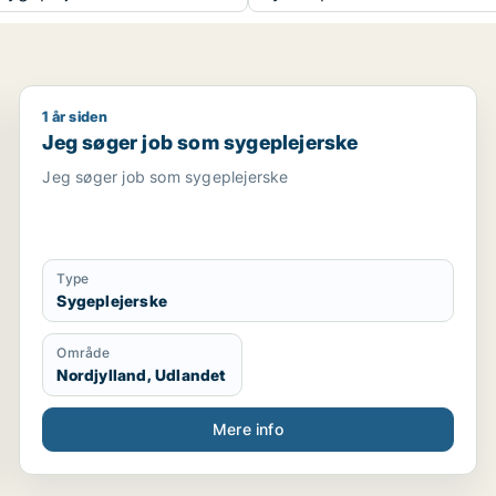
1 år siden
Jeg søger job som sygeplejerske
Jeg søger job som sygeplejerske
Jeg søger job som sygeplejerske
Type
Sygeplejerske
Område
Nordjylland, Udlandet
Mere info