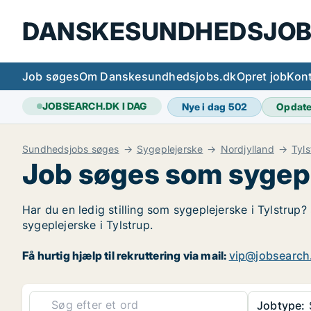
DANSKESUNDHEDSJOB
Job søges
Om Danskesundhedsjobs.dk
Opret job
Kont
JOBSEARCH.DK I DAG
Nye i dag
502
Opdat
Sundhedsjobs søges
Sygeplejerske
Nordjylland
Tyls
Job søges som sygepl
Har du en ledig stilling som sygeplejerske i Tylstrup?
sygeplejerske i Tylstrup.
Få hurtig hjælp til rekruttering via mail:
vip@jobsearch
Jobtype: