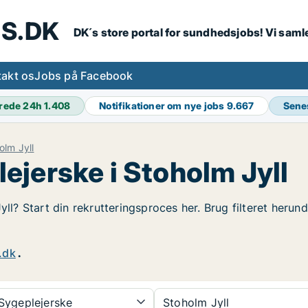
S.DK
DK´s store portal for sundhedsjobs! Vi samle
akt os
Jobs på Facebook
rede 24h
1.408
Notifikationer om nye jobs
9.667
Sene
olm Jyll
ejerske i Stoholm Jyll
yll? Start din rekrutteringsproces her. Brug filteret herun
.dk
.
Sygeplejerske
Stoholm Jyll