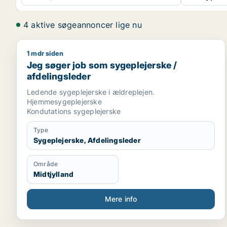
4 aktive søgeannoncer lige nu
1 mdr siden
Jeg søger job som sygeplejerske / afdelingsleder
Jeg søger job som sygeplejerske /
afdelingsleder
Ledende sygeplejerske i ældreplejen.
Hjemmesygeplejerske
Kondutations sygeplejerske
Type
Sygeplejerske, Afdelingsleder
Område
Midtjylland
Mere info