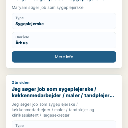
Maryam søger job som sygeplejerske
Type
Sygeplejerske
Område
Århus
Mere info
2 år siden
Jeg søger job som sygeplejerske / køkkenmedarbejder / maler
Jeg søger job som sygeplejerske /
køkkenmedarbejder / maler / tandplejer
og klinikassistent / lægesekretær
Jeg søger job som sygeplejerske /
køkkenmedarbejder / maler / tandplejer og
klinikassistent / lægesekretær
Type