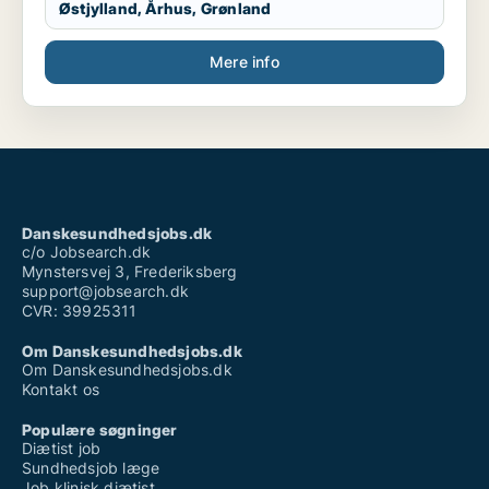
Østjylland, Århus, Grønland
Mere info
Danskesundhedsjobs.dk
c/o Jobsearch.dk
Mynstersvej 3, Frederiksberg
support@jobsearch.dk
CVR: 39925311
Om Danskesundhedsjobs.dk
Om Danskesundhedsjobs.dk
Kontakt os
Populære søgninger
Diætist job
Sundhedsjob læge
Job klinisk diætist