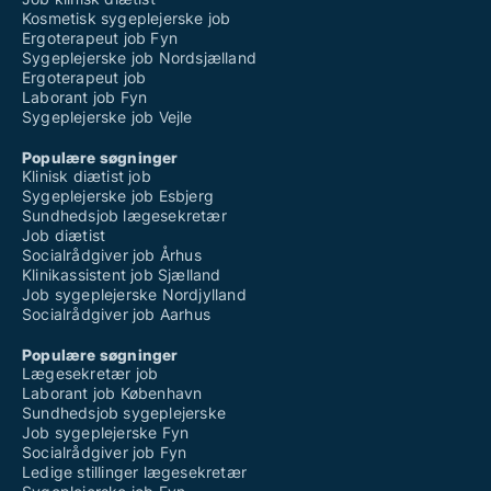
Kosmetisk sygeplejerske job
Ergoterapeut job Fyn
Sygeplejerske job Nordsjælland
Ergoterapeut job
Laborant job Fyn
Sygeplejerske job Vejle
Populære søgninger
Klinisk diætist job
Sygeplejerske job Esbjerg
Sundhedsjob lægesekretær
Job diætist
Socialrådgiver job Århus
Klinikassistent job Sjælland
Job sygeplejerske Nordjylland
Socialrådgiver job Aarhus
Populære søgninger
Lægesekretær job
Laborant job København
Sundhedsjob sygeplejerske
Job sygeplejerske Fyn
Socialrådgiver job Fyn
Ledige stillinger lægesekretær