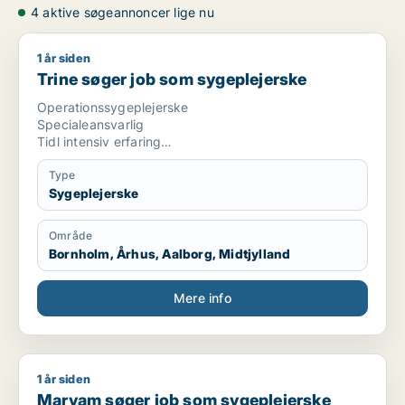
4 aktive søgeannoncer lige nu
1 år siden
Trine søger job som sygeplejerske
Trine søger job som sygeplejerske
Operationssygeplejerske
Specialeansvarlig
Tidl intensiv erfaring
Medstifter af nyåbnet privatklinik
Type
Sygeplejerske
Område
Bornholm, Århus, Aalborg, Midtjylland
Mere info
1 år siden
Maryam søger job som sygeplejerske
Maryam søger job som sygeplejerske