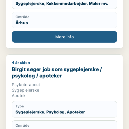
Sygeplejerske, Køkkenmedarbejder, Maler mv.
Område
Århus
Mere info
4 år siden
Birgit søger job som sygeplejerske / psykolog / apoteker
Birgit søger job som sygeplejerske /
psykolog / apoteker
Psykoterapeut
Sygeplejerske
Apotek
Type
Sygeplejerske, Psykolog, Apoteker
Område