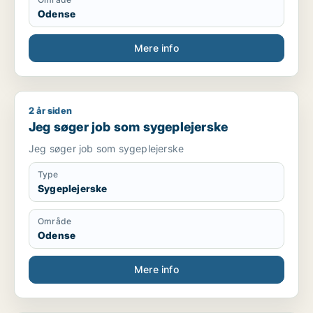
Odense
Mere info
2 år siden
Jeg søger job som sygeplejerske
Jeg søger job som sygeplejerske
Jeg søger job som sygeplejerske
Type
Sygeplejerske
Område
Odense
Mere info