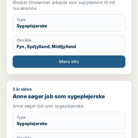
Ønsker timelønnet arbejde som supplement til mit
nuværende
Type
Sygeplejerske
Område
Fyn, Sydjylland, Midtjylland
Mere info
2 år siden
Anne søger job som sygeplejerske
Anne søger job som sygeplejerske
Anne søger job som sygeplejerske
Type
Sygeplejerske
Område