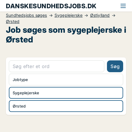
DANSKESUNDHEDSJOBS.DK
Sundhedsjobs søges
Sygeplejerske
Østjylland
Ørsted
Job søges som sygeplejerske i
Ørsted
Søg
Jobtype
Sygeplejerske
Ørsted