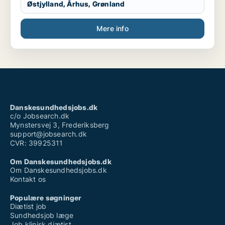
Østjylland, Århus, Grønland
Mere info
Danskesundhedsjobs.dk
c/o Jobsearch.dk
Mynstersvej 3, Frederiksberg
support@jobsearch.dk
CVR: 39925311
Om Danskesundhedsjobs.dk
Om Danskesundhedsjobs.dk
Kontakt os
Populære søgninger
Diætist job
Sundhedsjob læge
Job klinisk diætist