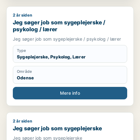
2 år siden
Jeg søger job som sygeplejerske / psykolog / lærer
Jeg søger job som sygeplejerske /
psykolog / lærer
Jeg søger job som sygeplejerske / psykolog / lærer
Type
Sygeplejerske, Psykolog, Lærer
Område
Odense
Mere info
2 år siden
Jeg søger job som sygeplejerske
Jeg søger job som sygeplejerske
Jeg søger job som sygeplejerske