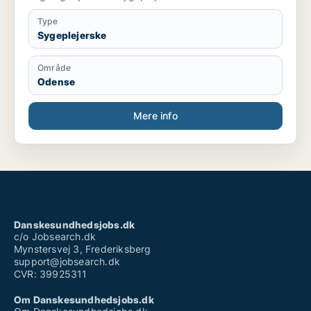
Type
Sygeplejerske
Område
Odense
Mere info
Danskesundhedsjobs.dk
c/o Jobsearch.dk
Mynstersvej 3, Frederiksberg
support@jobsearch.dk
CVR: 39925311
Om Danskesundhedsjobs.dk