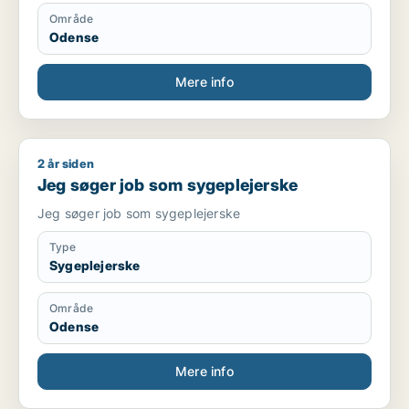
Område
Odense
Mere info
2 år siden
Jeg søger job som sygeplejerske
Jeg søger job som sygeplejerske
Jeg søger job som sygeplejerske
Type
Sygeplejerske
Område
Odense
Mere info