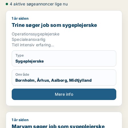
4 aktive søgeannoncer lige nu
1 år siden
Trine søger job som sygeplejerske
Trine søger job som sygeplejerske
Operationssygeplejerske
Specialeansvarlig
Tidl intensiv erfaring
Medstifter af nyåbnet privatklinik
Type
Sygeplejerske
Område
Bornholm, Århus, Aalborg, Midtjylland
Mere info
1 år siden
Maryam søger job som sygeplejerske
Maryam søger job som sygeplejerske