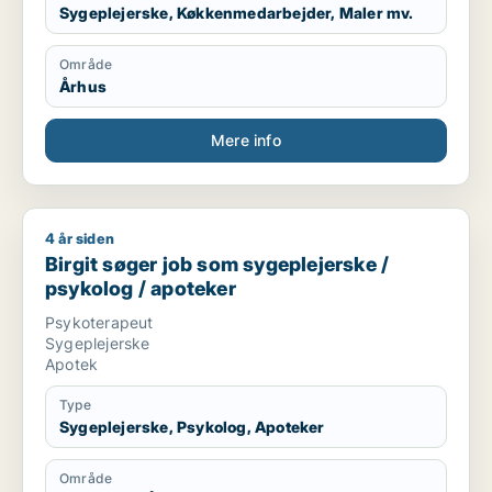
Sygeplejerske, Køkkenmedarbejder, Maler mv.
Område
Århus
Mere info
4 år siden
Birgit søger job som sygeplejerske / psykolog / apoteker
Birgit søger job som sygeplejerske /
psykolog / apoteker
Psykoterapeut
Sygeplejerske
Apotek
Type
Sygeplejerske, Psykolog, Apoteker
Område