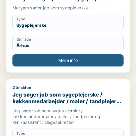
Maryam søger job som sygeplejerske
Type
Sygeplejerske
Område
Århus
Mere info
2 år siden
Jeg søger job som sygeplejerske / køkkenmedarbejder / maler
Jeg søger job som sygeplejerske /
køkkenmedarbejder / maler / tandplejer
og klinikassistent / lægesekretær
Jeg søger job som sygeplejerske /
køkkenmedarbejder / maler / tandplejer og
klinikassistent / lægesekretær
Type