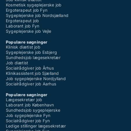
Kosmetisk sygeplejerske job
Ergoterapeut job Fyn
Sygeplejerske job Nordsjælland
Ergoterapeut job
Laborant job Fyn
Sygeplejerske job Vejle
Populære søgninger
Klinisk diætist job
Sygeplejerske job Esbjerg
Sundhedsjob lægesekretær
Job diætist
Socialrådgiver job Århus
Klinikassistent job Sjælland
Job sygeplejerske Nordjylland
Socialrådgiver job Aarhus
Populære søgninger
Lægesekretær job
Laborant job København
Sundhedsjob sygeplejerske
Job sygeplejerske Fyn
Socialrådgiver job Fyn
Ledige stillinger lægesekretær