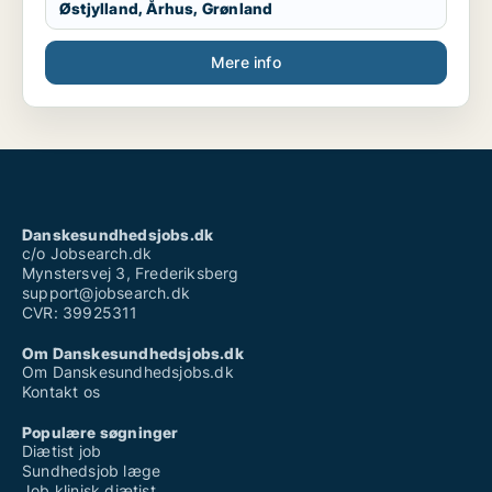
Østjylland, Århus, Grønland
Mere info
Danskesundhedsjobs.dk
c/o Jobsearch.dk
Mynstersvej 3, Frederiksberg
support@jobsearch.dk
CVR: 39925311
Om Danskesundhedsjobs.dk
Om Danskesundhedsjobs.dk
Kontakt os
Populære søgninger
Diætist job
Sundhedsjob læge
Job klinisk diætist