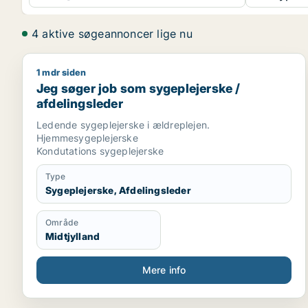
4 aktive søgeannoncer lige nu
1 mdr siden
Jeg søger job som sygeplejerske / afdelingsleder
Jeg søger job som sygeplejerske /
afdelingsleder
Ledende sygeplejerske i ældreplejen.
Hjemmesygeplejerske
Kondutations sygeplejerske
Type
Sygeplejerske, Afdelingsleder
Område
Midtjylland
Mere info