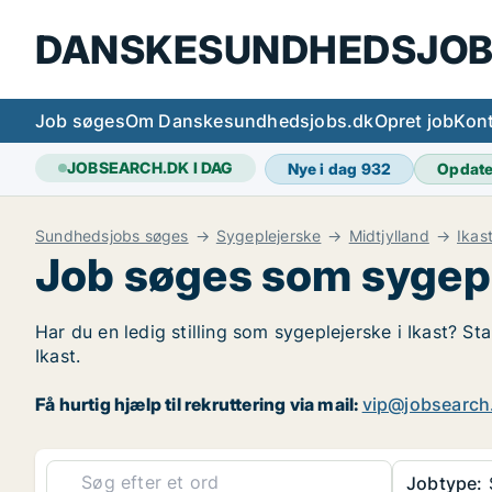
DANSKESUNDHEDSJOB
Job søges
Om Danskesundhedsjobs.dk
Opret job
Kont
JOBSEARCH.DK I DAG
Nye i dag
932
Opdat
Sundhedsjobs søges
Sygeplejerske
Midtjylland
Ikas
Job søges som sygeple
Har du en ledig stilling som sygeplejerske i Ikast? St
Ikast.
Få hurtig hjælp til rekruttering via mail:
vip@jobsearch
Jobtype: