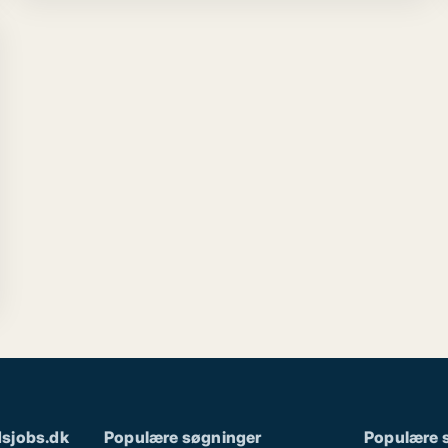
sjobs.dk
Populære søgninger
Populære 