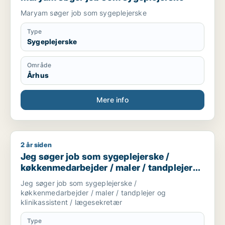
Maryam søger job som sygeplejerske
Type
Sygeplejerske
Område
Århus
Mere info
2 år siden
Jeg søger job som sygeplejerske / køkkenmedarbejder / maler
Jeg søger job som sygeplejerske /
køkkenmedarbejder / maler / tandplejer
og klinikassistent / lægesekretær
Jeg søger job som sygeplejerske /
køkkenmedarbejder / maler / tandplejer og
klinikassistent / lægesekretær
Type