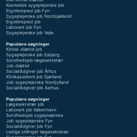
Kosmetisk sygeplejerske job
Ergoterapeut job Fyn
Sygeplejerske job Nordsjælland
Ergoterapeut job
Laborant job Fyn
Sygeplejerske job Vejle
Populære søgninger
Klinisk diætist job
Sygeplejerske job Esbjerg
Sundhedsjob lægesekretær
Job diætist
Socialrådgiver job Århus
Klinikassistent job Sjælland
Job sygeplejerske Nordjylland
Socialrådgiver job Aarhus
Populære søgninger
Lægesekretær job
Laborant job København
Sundhedsjob sygeplejerske
Job sygeplejerske Fyn
Socialrådgiver job Fyn
Ledige stillinger lægesekretær