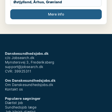
Østjylland, Århus, Grønland
Mere info
Danskesundhedsjobs.dk
c/o Jobsearch.dk
Mynstersvej 3, Frederiksberg
support@jobsearch.dk
CVR: 39925311
Om Danskesundhedsjobs.dk
Om Danskesundhedsjobs.dk
Kontakt os
Populære søgninger
Diætist job
Sundhedsjob læge
Job klinisk diætist