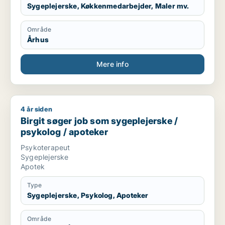
Sygeplejerske, Køkkenmedarbejder, Maler mv.
Område
Århus
Mere info
4 år siden
Birgit søger job som sygeplejerske / psykolog / apoteker
Birgit søger job som sygeplejerske /
psykolog / apoteker
Psykoterapeut
Sygeplejerske
Apotek
Type
Sygeplejerske, Psykolog, Apoteker
Område