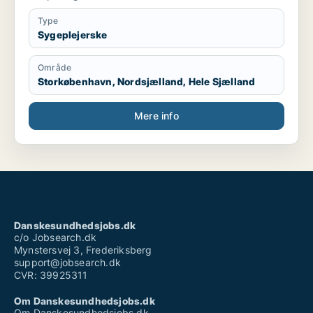
Ønsker at arbejde indenfor kosmetisk sygepleje og
gerne udvide mine kompetencer.
Type
Har arbejdet indenfor branchen siden juli 2018.
Sygeplejerske
Område
Storkøbenhavn, Nordsjælland, Hele Sjælland
Mere info
Danskesundhedsjobs.dk
c/o Jobsearch.dk
Mynstersvej 3, Frederiksberg
support@jobsearch.dk
CVR: 39925311
Om Danskesundhedsjobs.dk
Om Danskesundhedsjobs.dk