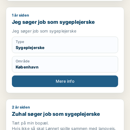
1 år siden
Jeg søger job som sygeplejerske
Jeg søger job som sygeplejerske
Jeg søger job som sygeplejerske
Type
Sygeplejerske
Område
København
Mere info
2 år siden
Zuhal søger job som sygeplejerske
Zuhal søger job som sygeplejerske
Tæt på min bopæl.
Hvis ikke så skal Lønnet spille sammen med langvejs.