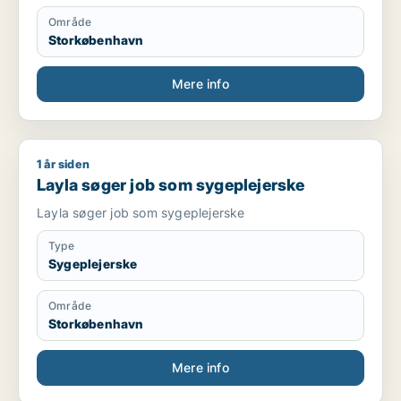
Område
Storkøbenhavn
Mere info
1 år siden
Layla søger job som sygeplejerske
Layla søger job som sygeplejerske
Layla søger job som sygeplejerske
Type
Sygeplejerske
Område
Storkøbenhavn
Mere info