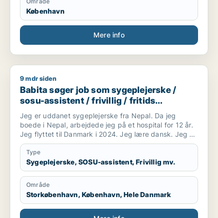
Område
København
Mere info
9 mdr siden
Babita søger job som sygeplejerske / sosu-assistent / frivilli
Babita søger job som sygeplejerske /
sosu-assistent / frivillig / fritids
medarbejder
Jeg er uddanet sygeplejerske fra Nepal. Da jeg
boede i Nepal, arbejdede jeg på et hospital for 12 år.
Jeg flyttet til Danmark i 2024. Jeg lære dansk. Jeg vil
gerne arbejde som SOSU hjælper(ufaglærte).
Type
Sygeplejerske, SOSU-assistent, Frivillig mv.
Område
Storkøbenhavn, København, Hele Danmark