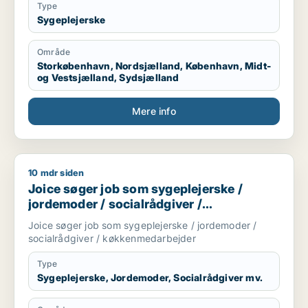
Type
Sygeplejerske
Område
Storkøbenhavn, Nordsjælland, København, Midt-
og Vestsjælland, Sydsjælland
Mere info
10 mdr siden
Joice søger job som sygeplejerske / jordemoder / socialråd
Joice søger job som sygeplejerske /
jordemoder / socialrådgiver /
køkkenmedarbejder
Joice søger job som sygeplejerske / jordemoder /
socialrådgiver / køkkenmedarbejder
Type
Sygeplejerske, Jordemoder, Socialrådgiver mv.