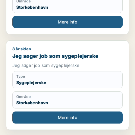
Område
Storkøbenhavn
Mere info
3 år siden
Jeg søger job som sygeplejerske
Jeg søger job som sygeplejerske
Jeg søger job som sygeplejerske
Type
Sygeplejerske
Område
Storkøbenhavn
Mere info