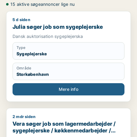
15 aktive søgeannoncer lige nu
5 d siden
Julia søger job som sygeplejerske
Julia søger job som sygeplejerske
Dansk auktorisation sygeplejerska
Type
Sygeplejerske
Område
Storkøbenhavn
Mere info
2 mdr siden
Vera søger job som lagermedarbejder / sygeplejerske / kø
Vera søger job som lagermedarbejder /
sygeplejerske / køkkenmedarbejder /