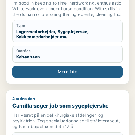
butiksmedarbejder
Im good in keeping to time, hardworking, enthusiastic,
Will to work even under harsd condition. With skills in
the domain of preparing the ingredients, cleaning the
environment , arrangements of goods in the store for
sales.
Type
Lagermedarbejder, Sygeplejerske,
Køkkenmedarbejder mv.
Område
København
Mere info
2 mdr siden
Camilla søger job som sygeplejerske
Camilla søger job som sygeplejerske
Har været på en del kirurgiske afdelinger, og i
psykiatrien. Tog specialuddannelse til stråleterapeut,
og har arbejdet som det i 17 år.