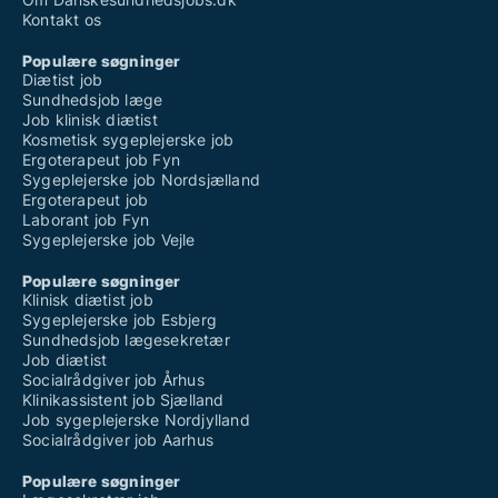
Kontakt os
Populære søgninger
Diætist job
Sundhedsjob læge
Job klinisk diætist
Kosmetisk sygeplejerske job
Ergoterapeut job Fyn
Sygeplejerske job Nordsjælland
Ergoterapeut job
Laborant job Fyn
Sygeplejerske job Vejle
Populære søgninger
Klinisk diætist job
Sygeplejerske job Esbjerg
Sundhedsjob lægesekretær
Job diætist
Socialrådgiver job Århus
Klinikassistent job Sjælland
Job sygeplejerske Nordjylland
Socialrådgiver job Aarhus
Populære søgninger