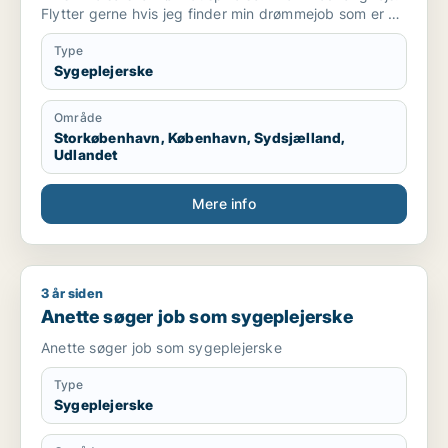
Flytter gerne hvis jeg finder min drømmejob som er et
sted jeg trives godt.
Type
Sygeplejerske
Område
Storkøbenhavn, København, Sydsjælland,
Udlandet
Mere info
3 år siden
Anette søger job som sygeplejerske
Anette søger job som sygeplejerske
Anette søger job som sygeplejerske
Type
Sygeplejerske