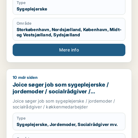
Type
Sygeplejerske
Område
Storkøbenhavn, Nordsjælland, København, Midt-
og Vestsjælland, Sydsjælland
Mere info
10 mdr siden
Joice søger job som sygeplejerske / jordemoder / socialråd
Joice søger job som sygeplejerske /
jordemoder / socialrådgiver /
køkkenmedarbejder
Joice søger job som sygeplejerske / jordemoder /
socialrådgiver / køkkenmedarbejder
Type
Sygeplejerske, Jordemoder, Socialrådgiver mv.