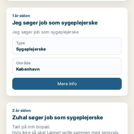
1 år siden
Jeg søger job som sygeplejerske
Jeg søger job som sygeplejerske
Jeg søger job som sygeplejerske
Type
Sygeplejerske
Område
København
Mere info
2 år siden
Zuhal søger job som sygeplejerske
Zuhal søger job som sygeplejerske
Tæt på min bopæl.
Hvis ikke så skal Lønnet spille sammen med langvejs.