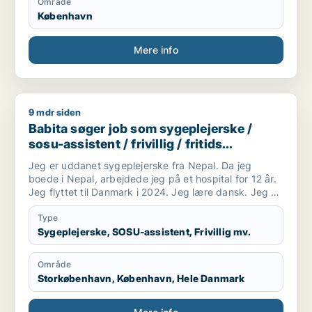
Område
København
Mere info
9 mdr siden
Babita søger job som sygeplejerske / sosu-assistent / frivilli
Babita søger job som sygeplejerske /
sosu-assistent / frivillig / fritids
medarbejder
Jeg er uddanet sygeplejerske fra Nepal. Da jeg
boede i Nepal, arbejdede jeg på et hospital for 12 år.
Jeg flyttet til Danmark i 2024. Jeg lære dansk. Jeg vil
gerne arbejde som SOSU hjælper(ufaglærte).
Type
Sygeplejerske, SOSU-assistent, Frivillig mv.
Område
Storkøbenhavn, København, Hele Danmark