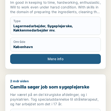
butiksmedarbejder
Im good in keeping to time, hardworking, enthusiastic,
Will to work even under harsd condition. With skills in
the domain of preparing the ingredients, cleaning the
environment , arrangements of goods in the store for
sales.
Type
Lagermedarbejder, Sygeplejerske,
Køkkenmedarbejder mv.
Område
København
Mere info
2 mdr siden
Camilla søger job som sygeplejerske
Camilla søger job som sygeplejerske
Har været på en del kirurgiske afdelinger, og i
psykiatrien. Tog specialuddannelse til stråleterapeut,
og har arbejdet som det i 17 år.