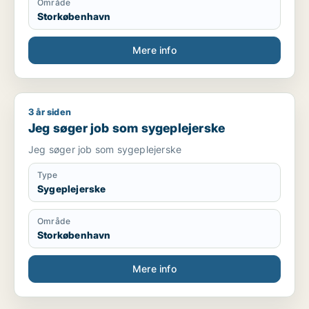
Område
Storkøbenhavn
Mere info
3 år siden
Jeg søger job som sygeplejerske
Jeg søger job som sygeplejerske
Jeg søger job som sygeplejerske
Type
Sygeplejerske
Område
Storkøbenhavn
Mere info