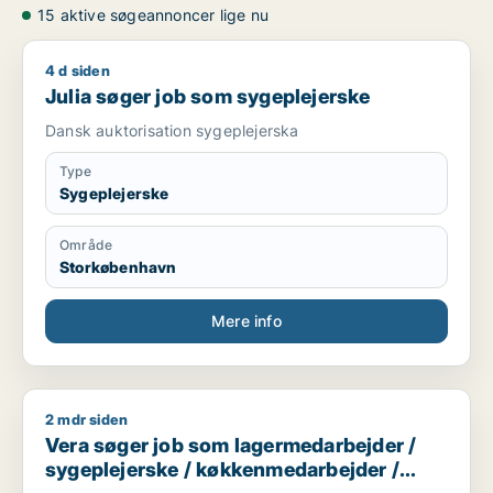
15 aktive søgeannoncer lige nu
4 d siden
Julia søger job som sygeplejerske
Julia søger job som sygeplejerske
Dansk auktorisation sygeplejerska
Type
Sygeplejerske
Område
Storkøbenhavn
Mere info
2 mdr siden
Vera søger job som lagermedarbejder / sygeplejerske / kø
Vera søger job som lagermedarbejder /
sygeplejerske / køkkenmedarbejder /