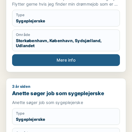
Flytter gerne hvis jeg finder min drømmejob som er et
sted jeg trives godt.
Type
Sygeplejerske
Område
Storkøbenhavn, København, Sydsjælland,
Udlandet
Mere info
3 år siden
Anette søger job som sygeplejerske
Anette søger job som sygeplejerske
Anette søger job som sygeplejerske
Type
Sygeplejerske