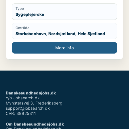
Ønsker at arbejde indenfor kosmetisk sygepleje og
gerne udvide mine kompetencer.
Type
Har arbejdet indenfor branchen siden juli 2018.
Sygeplejerske
Område
Storkøbenhavn, Nordsjælland, Hele Sjælland
Mere info
Danskesundhedsjobs.dk
c/o Jobsearch.dk
Mynstersvej 3, Frederiksberg
support@jobsearch.dk
CVR: 39925311
Om Danskesundhedsjobs.dk
Om Danskesundhedsjobs.dk