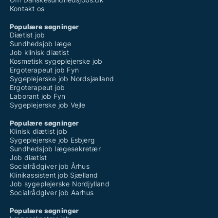
Kontakt os
Populære søgninger
Diætist job
Sundhedsjob læge
Job klinisk diætist
Kosmetisk sygeplejerske job
Ergoterapeut job Fyn
Sygeplejerske job Nordsjælland
Ergoterapeut job
Laborant job Fyn
Sygeplejerske job Vejle
Populære søgninger
Klinisk diætist job
Sygeplejerske job Esbjerg
Sundhedsjob lægesekretær
Job diætist
Socialrådgiver job Århus
Klinikassistent job Sjælland
Job sygeplejerske Nordjylland
Socialrådgiver job Aarhus
Populære søgninger