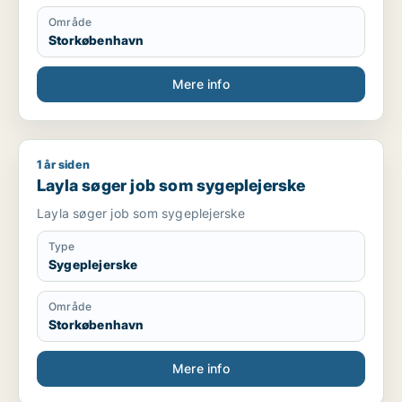
Område
Storkøbenhavn
Mere info
1 år siden
Layla søger job som sygeplejerske
Layla søger job som sygeplejerske
Layla søger job som sygeplejerske
Type
Sygeplejerske
Område
Storkøbenhavn
Mere info