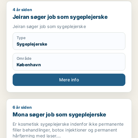
4 år siden
Jeiran søger job som sygeplejerske
Jeiran søger job som sygeplejerske
Jeiran søger job som sygeplejerske
Type
Sygeplejerske
Område
København
Mere info
6 år siden
Mona søger job som sygeplejerske
Mona søger job som sygeplejerske
Er kosmetisk sygeplejerske indenfor ikke permanente
filler behandlinger, botox injektioner og permanent
hårfjerning med laser.