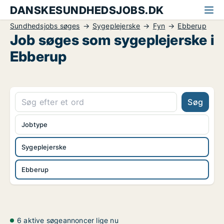
DANSKESUNDHEDSJOBS.DK
Sundhedsjobs søges
Sygeplejerske
Fyn
Ebberup
Job søges som sygeplejerske i
Ebberup
Søg
Jobtype
Sygeplejerske
Ebberup
6 aktive søgeannoncer lige nu