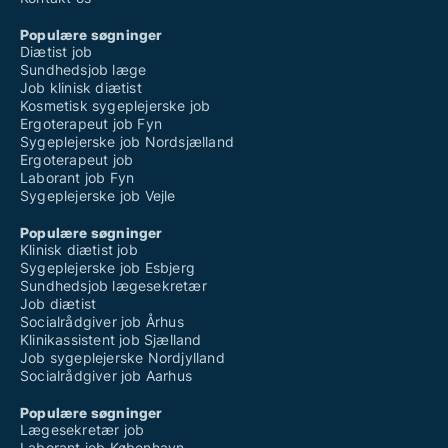
Populære søgninger
Diætist job
Sundhedsjob læge
Job klinisk diætist
Kosmetisk sygeplejerske job
Ergoterapeut job Fyn
Sygeplejerske job Nordsjælland
Ergoterapeut job
Laborant job Fyn
Sygeplejerske job Vejle
Populære søgninger
Klinisk diætist job
Sygeplejerske job Esbjerg
Sundhedsjob lægesekretær
Job diætist
Socialrådgiver job Århus
Klinikassistent job Sjælland
Job sygeplejerske Nordjylland
Socialrådgiver job Aarhus
Populære søgninger
Lægesekretær job
Laborant job København