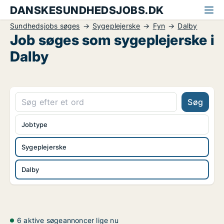
DANSKESUNDHEDSJOBS.DK
Sundhedsjobs søges
Sygeplejerske
Fyn
Dalby
Job søges som sygeplejerske i
Dalby
Søg
Jobtype
Sygeplejerske
Dalby
6 aktive søgeannoncer lige nu