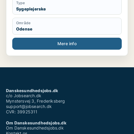
Type
Sygeplejerske
Område
Odense
Mere info
Danskesundhedsjobs.dk
c/o Jobsearch.dk
Mynstersvej 3, Frederiksberg
support@jobsearch.dk
CVR: 39925311
Om Danskesundhedsjobs.dk
Om Danskesundhedsjobs.dk
Kontakt os