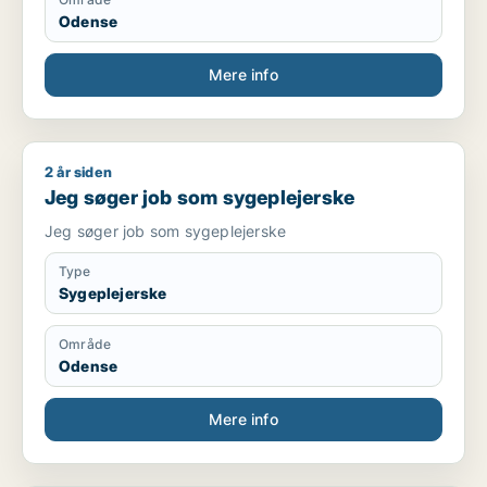
Odense
Mere info
2 år siden
Jeg søger job som sygeplejerske
Jeg søger job som sygeplejerske
Jeg søger job som sygeplejerske
Type
Sygeplejerske
Område
Odense
Mere info