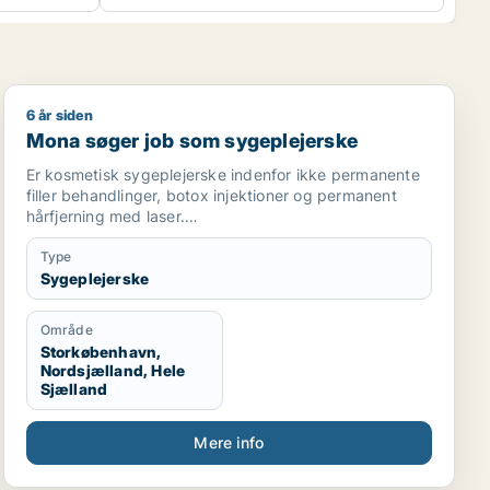
6 år siden
Mona søger job som sygeplejerske
Mona søger job som sygeplejerske
Er kosmetisk sygeplejerske indenfor ikke permanente
filler behandlinger, botox injektioner og permanent
hårfjerning med laser.
Ønsker at arbejde indenfor kosmetisk sygepleje og
gerne udvide mine kompetencer.
Type
Har arbejdet indenfor branchen siden juli 2018.
Sygeplejerske
Område
Storkøbenhavn,
Nordsjælland, Hele
Sjælland
Mere info