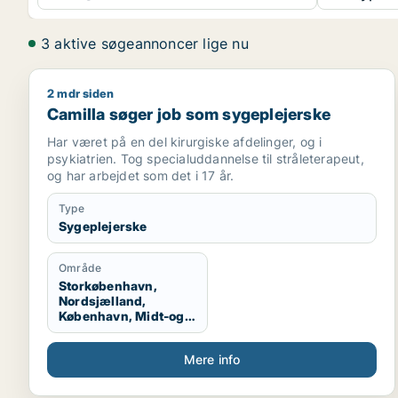
3 aktive søgeannoncer lige nu
2 mdr siden
Camilla søger job som sygeplejerske
Camilla søger job som sygeplejerske
Har været på en del kirurgiske afdelinger, og i
psykiatrien. Tog specialuddannelse til stråleterapeut,
og har arbejdet som det i 17 år.
Type
Sygeplejerske
Område
Storkøbenhavn,
Nordsjælland,
København, Midt-og
Vestsjælland,
Sydsjælland
Mere info