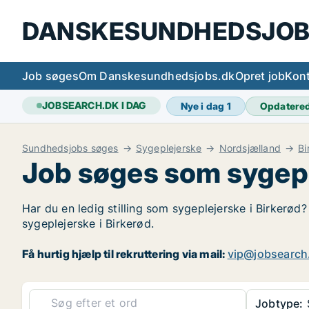
DANSKESUNDHEDSJOB
Job søges
Om Danskesundhedsjobs.dk
Opret job
Kont
JOBSEARCH.DK I DAG
Nye i dag
1
Opdatere
Sundhedsjobs søges
Sygeplejerske
Nordsjælland
Bi
Job søges som sygepl
Har du en ledig stilling som sygeplejerske i Birkerød?
sygeplejerske i Birkerød.
Få hurtig hjælp til rekruttering via mail:
vip@jobsearch
Jobtype: