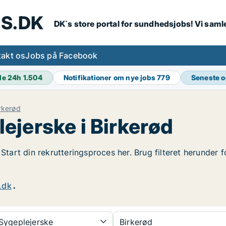
S.DK
DK´s store portal for sundhedsjobs! Vi samle
akt os
Jobs på Facebook
de 24h
1.504
Notifikationer om nye jobs
779
Seneste 
rkerød
ejerske i Birkerød
 Start din rekrutteringsproces her. Brug filteret herunder 
.dk
.
Sygeplejerske
Birkerød