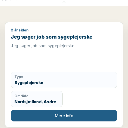
2 år siden
Jeg søger job som sygeplejerske
Jeg søger job som sygeplejerske
Jeg søger job som sygeplejerske
Type
Sygeplejerske
Område
Nordsjælland, Andre
Mere info