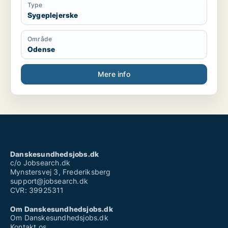
Type
Sygeplejerske
Område
Odense
Mere info
Danskesundhedsjobs.dk
c/o Jobsearch.dk
Mynstersvej 3, Frederiksberg
support@jobsearch.dk
CVR: 39925311
Om Danskesundhedsjobs.dk
Om Danskesundhedsjobs.dk
Kontakt os