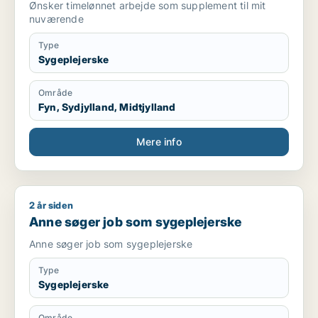
Ønsker timelønnet arbejde som supplement til mit
nuværende
Type
Sygeplejerske
Område
Fyn, Sydjylland, Midtjylland
Mere info
2 år siden
Anne søger job som sygeplejerske
Anne søger job som sygeplejerske
Anne søger job som sygeplejerske
Type
Sygeplejerske
Område