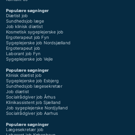
Populære søgninger
Diætist job
Sundhedsjob læge
Job klinisk diætist
Kosmetisk sygeplejerske job
Ergoterapeut job Fyn
Sygeplejerske job Nordsjælland
Ergoterapeut job
Laborant job Fyn
Sygeplejerske job Vejle
Populære søgninger
Klinisk diætist job
Sygeplejerske job Esbjerg
Sundhedsjob lægesekretær
Job diætist
Socialrådgiver job Århus
Klinikassistent job Sjælland
Job sygeplejerske Nordjylland
Socialrådgiver job Aarhus
Populære søgninger
Lægesekretær job
Laborant job København