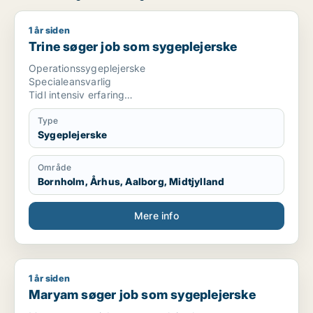
1 år siden
Trine søger job som sygeplejerske
Trine søger job som sygeplejerske
Operationssygeplejerske
Specialeansvarlig
Tidl intensiv erfaring
Medstifter af nyåbnet privatklinik
Type
Sygeplejerske
Område
Bornholm, Århus, Aalborg, Midtjylland
Mere info
1 år siden
Maryam søger job som sygeplejerske
Maryam søger job som sygeplejerske