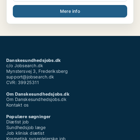
Mere info
Danskesundhedsjobs.dk
c/o Jobsearch.dk
Mynstersvej 3, Frederiksberg
support@jobsearch.dk
CVR: 39925311
Om Danskesundhedsjobs.dk
Om Danskesundhedsjobs.dk
Kontakt os
Populære søgninger
Diætist job
Sundhedsjob læge
Job klinisk diætist
Kosmetisk sygeplejerske job