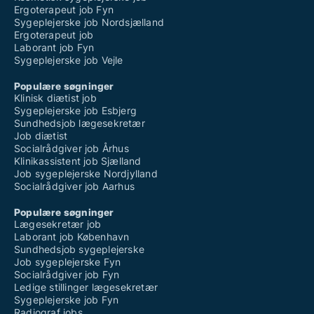
Ergoterapeut job Fyn
Sygeplejerske job Nordsjælland
Ergoterapeut job
Laborant job Fyn
Sygeplejerske job Vejle
Populære søgninger
Klinisk diætist job
Sygeplejerske job Esbjerg
Sundhedsjob lægesekretær
Job diætist
Socialrådgiver job Århus
Klinikassistent job Sjælland
Job sygeplejerske Nordjylland
Socialrådgiver job Aarhus
Populære søgninger
Lægesekretær job
Laborant job København
Sundhedsjob sygeplejerske
Job sygeplejerske Fyn
Socialrådgiver job Fyn
Ledige stillinger lægesekretær
Sygeplejerske job Fyn
Radiograf jobs