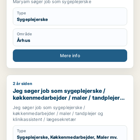
Maryam søger job som sygeplejerske
Type
Sygeplejerske
Område
Århus
Mere info
2 år siden
Jeg søger job som sygeplejerske / køkkenmedarbejder / maler
Jeg søger job som sygeplejerske /
køkkenmedarbejder / maler / tandplejer
og klinikassistent / lægesekretær
Jeg søger job som sygeplejerske /
køkkenmedarbejder / maler / tandplejer og
klinikassistent / lægesekretær
Type
Sygeplejerske, Køkkenmedarbejder, Maler mv.