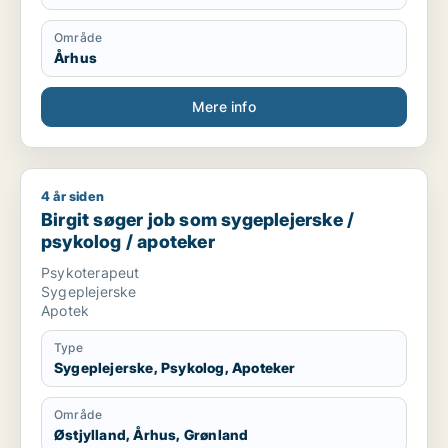
Område
Århus
Mere info
4 år siden
Birgit søger job som sygeplejerske / psykolog / apoteker
Birgit søger job som sygeplejerske /
psykolog / apoteker
Psykoterapeut
Sygeplejerske
Apotek
Type
Sygeplejerske, Psykolog, Apoteker
Område
Østjylland, Århus, Grønland