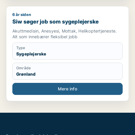
6 år siden
Siw søger job som sygeplejerske
Siw søger job som sygeplejerske
Akuttmedisin, Anesyesi, Mottak, Helikoptertjeneste.
Alt som innebærer fleksibel jobb
Type
Sygeplejerske
Område
Grønland
Mere info