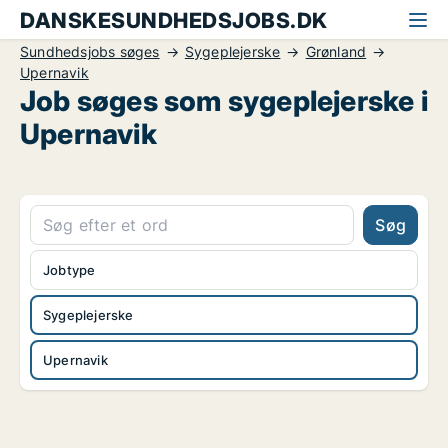
DANSKESUNDHEDSJOBS.DK
Sundhedsjobs søges
Sygeplejerske
Grønland
Upernavik
Job søges som sygeplejerske i
Upernavik
Søg
Jobtype
Sygeplejerske
Upernavik