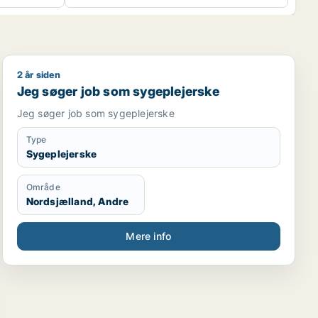
2 år siden
Jeg søger job som sygeplejerske
Jeg søger job som sygeplejerske
Jeg søger job som sygeplejerske
Type
Sygeplejerske
Område
Nordsjælland, Andre
Mere info