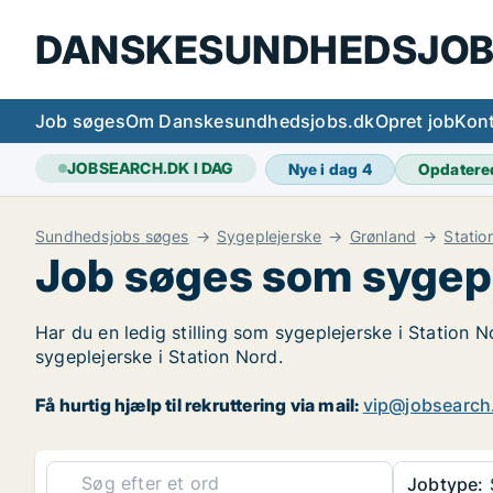
DANSKESUNDHEDSJOB
Job søges
Om Danskesundhedsjobs.dk
Opret job
Kont
JOBSEARCH.DK I DAG
Nye i dag
4
Opdatere
Sundhedsjobs søges
Sygeplejerske
Grønland
Statio
Job søges som sygepl
Har du en ledig stilling som sygeplejerske i Station N
sygeplejerske i Station Nord.
Få hurtig hjælp til rekruttering via mail:
vip@jobsearch
Jobtype: