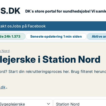
S.DK
DK´s store portal for sundhedsjobs! Vi samle
akt os
Jobs på Facebook
de 24h
1.373
Seneste opdatering
1 min siden
Aktive 
n Nord
ejerske i Station Nord
ord? Start din rekrutteringsproces her. Brug filteret heru
.dk
.
Sygeplejerske
Station Nord