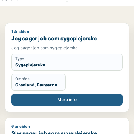
1 år siden
Jeg søger job som sygeplejerske
Jeg søger job som sygeplejerske
Jeg søger job som sygeplejerske
Type
Sygeplejerske
Område
Grønland, Færøerne
Mere info
6 år siden
poteker
Siw søger job som sygeplejerske
Siw søger job som sygeplejerske