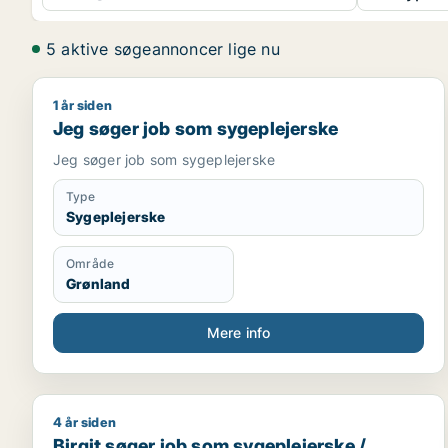
5 aktive søgeannoncer lige nu
1 år siden
Jeg søger job som sygeplejerske
Jeg søger job som sygeplejerske
Jeg søger job som sygeplejerske
Type
Sygeplejerske
Område
Grønland
Mere info
4 år siden
Birgit søger job som sygeplejerske / psykolog / a
Birgit søger job som sygeplejerske /