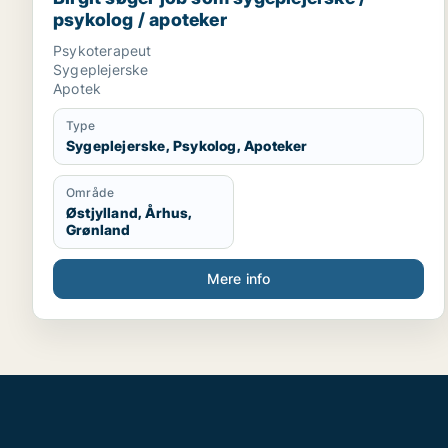
psykolog / apoteker
Psykoterapeut
Sygeplejerske
Apotek
Type
Sygeplejerske, Psykolog, Apoteker
Område
Østjylland, Århus,
Grønland
Mere info