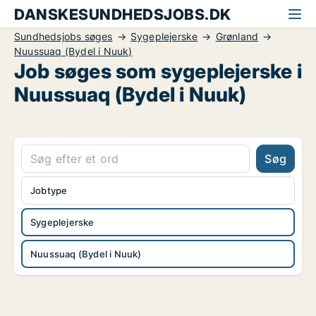
DANSKESUNDHEDSJOBS.DK
Sundhedsjobs søges
Sygeplejerske
Grønland
Nuussuaq (Bydel i Nuuk)
Job søges som sygeplejerske i
Nuussuaq (Bydel i Nuuk)
Søg
Jobtype
Sygeplejerske
Nuussuaq (Bydel i Nuuk)